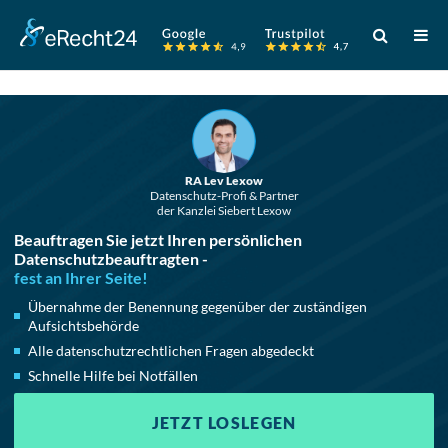
Verwende
die
Pfeile
nach
oben
und
RA Lev Lexow
unten,
Datenschutz-Profi & Partner
der Kanzlei Siebert Lexow
um
Beauftragen Sie jetzt Ihren persönlichen
das
Datenschutzbeauftragten -
verfügbare
fest an Ihrer Seite!
Ergebnis
Übernahme der Benennung gegenüber der zuständigen
auszuwählen
Aufsichtsbehörde
Drücke
Alle datenschutzrechtlichen Fragen abgedeckt
die
Schnelle Hilfe bei Notfällen
Eingabetaste
JETZT LOSLEGEN
um