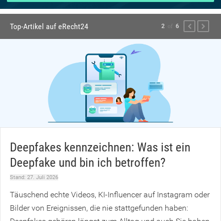
zum
ausgewählte
Top-Artikel auf eRecht24
PREVIOUS
NEXT
2
of
6
Suchergebni
zu
gelangen.
Benutzer
von
Touchgeräte
können
Touch-
eRecht24
und
Deepfakes kennzeichnen: Was ist ein
Streichgeste
Deepfake und bin ich betroffen?
verwenden.
Stand:
27. Juli 2026
Täuschend echte Videos, KI-Influencer auf Instagram oder
Bilder von Ereignissen, die nie stattgefunden haben: