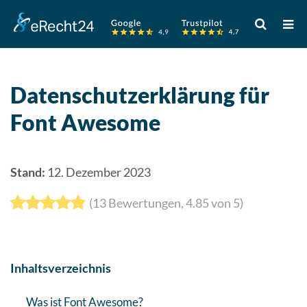
Verwende
die
Pfeile
nach
oben
Datenschutzerklärung für
und
Font Awesome
unten,
um
das
verfügbare
Stand:
12. Dezember 2023
Ergebnis
(
13
Bewertungen,
4.85
von 5)
auszuwähle
Drücke
die
Eingabetast
Inhaltsverzeichnis
um
zum
Was ist Font Awesome?
ausgewählt