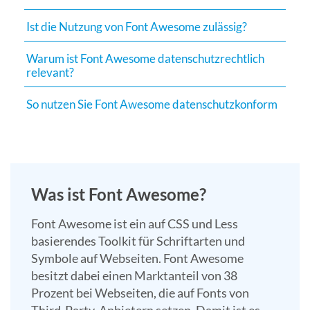
Suchergebn
Ist die Nutzung von Font Awesome zulässig?
zu
gelangen.
Warum ist Font Awesome datenschutzrechtlich
Benutzer
relevant?
von
Touchgerät
So nutzen Sie Font Awesome datenschutzkonform
können
Touch-
und
Streichges
verwenden.
Was ist Font Awesome?
Font Awesome ist ein auf CSS und Less
basierendes Toolkit für Schriftarten und
Symbole auf Webseiten. Font Awesome
besitzt dabei einen Marktanteil von 38
Prozent bei Webseiten, die auf Fonts von