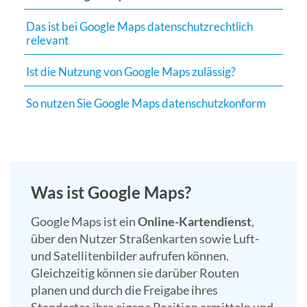
Suchergebn
Das ist bei Google Maps datenschutzrechtlich
zu
relevant
gelangen.
Benutzer
Ist die Nutzung von Google Maps zulässig?
von
Touchgerät
So nutzen Sie Google Maps datenschutzkonform
können
Touch-
und
Streichges
verwenden.
Was ist Google Maps?
Google Maps ist ein
Online-Kartendienst
,
über den Nutzer Straßenkarten sowie Luft-
und Satellitenbilder aufrufen können.
Gleichzeitig können sie darüber Routen
planen und durch die Freigabe ihres