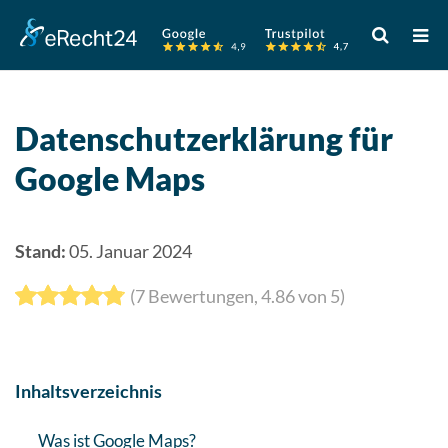
Verwende
die
Pfeile
nach
oben
Datenschutzerklärung für
und
Google Maps
unten,
um
das
verfügbare
Stand:
05. Januar 2024
Ergebnis
(
7
Bewertungen,
4.86
von 5)
auszuwähle
Drücke
die
Eingabetast
Inhaltsverzeichnis
um
zum
Was ist Google Maps?
ausgewählt