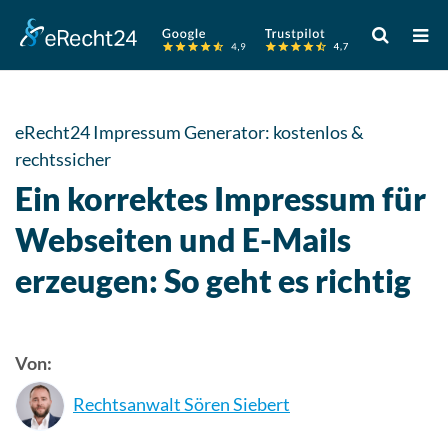
Verwende
die
Pfeile
nach
oben
eRecht24 Impressum Generator: kostenlos &
und
rechtssicher
unten,
Ein korrektes Impressum für
um
das
Webseiten und E-Mails
verfügbare
erzeugen: So geht es richtig
Ergebnis
auszuwähle
Drücke
die
Von:
Eingabetast
um
Rechtsanwalt Sören Siebert
zum
ausgewählt