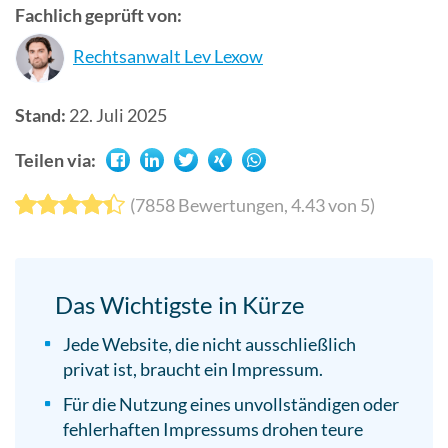
Fachlich geprüft von:
Suchergebn
zu
Rechtsanwalt Lev Lexow
gelangen.
Benutzer
Stand:
22. Juli 2025
von
Touchgerät
Teilen via:
können
Touch-
(
7858
Bewertungen,
4.43
von 5)
und
Streichges
verwenden.
Das Wichtigste in Kürze
Jede Website, die nicht ausschließlich
privat ist, braucht ein Impressum.
Für die Nutzung eines unvollständigen oder
fehlerhaften Impressums drohen teure