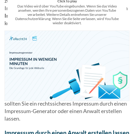
zu beachten? Welche Regelungen rund ums
Click to play
Das Video wird über YouTube eingebunden. Wenn Sie das Video
Impressum zu beachten sind und wie Sie mit unserem
ansehen, werden Ihre personenbezogenen Daten von YouTube
Impressum-Generator
verarbeitet. Weitere Details entnehmen Sie unserer
kostenlos eins erstellen
Datenschutzerklärung. Wenn Sie die Seite verlassen, wird YouTube
können, erfahren Sie in diesem Artikel.
wieder deaktiviert.
1. Wie erstelle ich ein Impressum?
Im Internet kursieren viele verschiedene
Möglichkeiten, ein Impressum für die Website zu
erstellen. Zunächst raten wir Ihnen davon ab, ein
Impressum zu kopieren und auf Ihrer Website
einzufügen. Auch von Muster-Impressen ist eher
abzuraten. Wollen Sie auf Nummer sicher gehen,
sollten Sie ein rechtssicheres Impressum durch einen
Impressum-Generator oder einen Anwalt erstellen
lassen.
Impressum durch einen Anwalt erstellen lassen