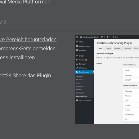
cial Media Plattformen.
o 3
um
Bereich herunterladen
ordpress-Seite anmelden
ess installieren
cht24 Share das Plugin