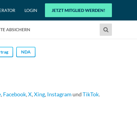
ERATOR
LOGIN
JETZT MITGLIED WERDEN!
Verwende
TE ABSICHERN
die
Pfeile
nach
trag
NDA
oben
und
unten,
um
das
e
,
Facebook
,
X
,
Xing
,
Instagram
und
TikTok
.
verfügbare
Ergebnis
auszuwählen.
Drücke
die
Eingabetaste,