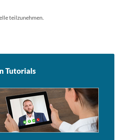
telle teilzunehmen.
n Tutorials