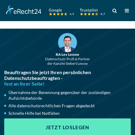
Verwende
die
Pfeile
nach
oben
und
RA Lev Lexow
unten,
Datenschutz-Profi & Partner
der Kanzlei Siebert Lexow
um
Beauftragen Sie jetzt Ihren persönlichen
das
Datenschutzbeauftragten -
verfügbare
fest an Ihrer Seite!
Ergebnis
Übernahme der Benennung gegenüber der zuständigen
auszuwählen
Aufsichtsbehörde
Drücke
Alle datenschutzrechtlichen Fragen abgedeckt
die
Schnelle Hilfe bei Notfällen
Eingabetaste
JETZT LOSLEGEN
um