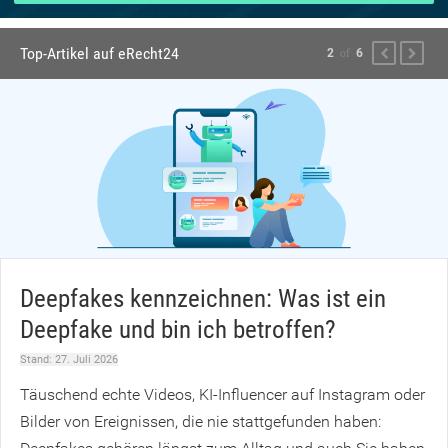
zum
ausgewählte
Top-Artikel auf eRecht24
PREVIOUS
NEXT
2
of
6
Suchergebni
zu
gelangen.
Benutzer
von
Touchgeräte
können
Touch-
eRecht24
und
Deepfakes kennzeichnen: Was ist ein
Streichgeste
Deepfake und bin ich betroffen?
verwenden.
Stand:
27. Juli 2026
Täuschend echte Videos, KI-Influencer auf Instagram oder
Bilder von Ereignissen, die nie stattgefunden haben: