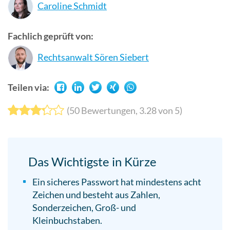
Caroline Schmidt
Suchergebn
zu
Fachlich geprüft von:
gelangen.
Benutzer
Rechtsanwalt Sören Siebert
von
Touchgerät
Teilen via:
können
Touch-
(
50
Bewertungen,
3.28
von 5)
und
Streichges
verwenden.
Das Wichtigste in Kürze
Ein sicheres Passwort hat mindestens acht
Zeichen und besteht aus Zahlen,
Sonderzeichen, Groß- und
Kleinbuchstaben.