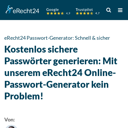
Verwende
die
Pfeile
nach
oben
eRecht24 Passwort-Generator: Schnell & sicher
und
Kostenlos sichere
unten,
um
Passwörter generieren: Mit
das
unserem eRecht24 Online-
verfügbare
Ergebnis
Passwort-Generator kein
auszuwähle
Drücke
Problem!
die
Eingabetast
um
Von:
zum
ausgewählt