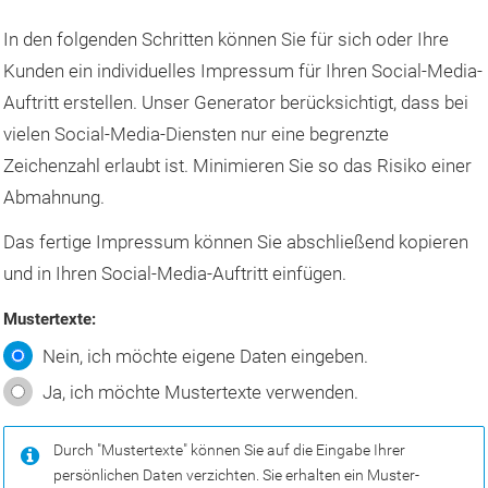
zum
ausgewählte
In den folgenden Schritten können Sie für sich oder Ihre
Suchergebni
Kunden ein individuelles Impressum für Ihren Social-Media-
zu
Auftritt erstellen. Unser Generator berücksichtigt, dass bei
gelangen.
vielen Social-Media-Diensten nur eine begrenzte
Benutzer
Zeichenzahl erlaubt ist. Minimieren Sie so das Risiko einer
von
Abmahnung.
Touchgeräte
Das fertige Impressum können Sie abschließend kopieren
können
und in Ihren Social-Media-Auftritt einfügen.
Touch-
und
Mustertexte:
Streichgeste
Nein, ich möchte eigene Daten eingeben.
verwenden.
Ja, ich möchte Mustertexte verwenden.
Durch "Mustertexte" können Sie auf die Eingabe Ihrer
persönlichen Daten verzichten. Sie erhalten ein Muster-