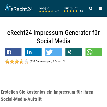
Verwende
die
Pfeile
nach
eRecht24 Impressum Generator für
oben
und
Social Media
unten,
um
das
(
237
Bewertungen,
3.64
von 5)
verfügbare
Ergebnis
auszuwählen
Drücke
die
Erstellen Sie kostenlos ein Impressum für Ihren
Eingabetaste
Social-Media-Auftritt
um