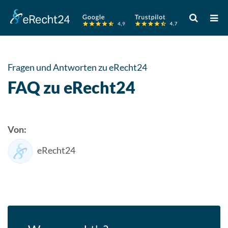
Verwende
die
Pfeile
nach
oben
Fragen und Antworten zu eRecht24
und
FAQ zu eRecht24
unten,
um
das
verfügbare
Von:
Ergebnis
eRecht24
auszuwähle
Drücke
die
Eingabetast
um
zum
ausgewählt