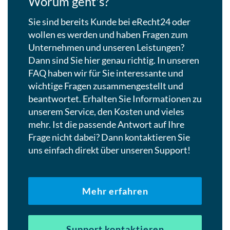
Worum geht's?
Suchergebn
Sie sind bereits Kunde bei eRecht24 oder
zu
wollen es werden und haben Fragen zum
gelangen.
Unternehmen und unseren Leistungen?
Benutzer
Dann sind Sie hier genau richtig. In unseren
von
FAQ haben wir für Sie interessante und
Touchgerät
wichtige Fragen zusammengestellt und
können
beantwortet. Erhalten Sie Informationen zu
Touch-
unserem Service, den Kosten und vieles
und
mehr. Ist die passende Antwort auf Ihre
Streichges
Frage nicht dabei? Dann kontaktieren Sie
verwenden.
uns einfach direkt über unseren Support!
Mehr erfahren
Support kontaktieren