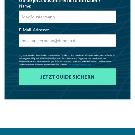
Guide jetzt kostenfrei herunterladen!
Name:
E-Mail-Adresse:
Ja, bitte senden Sie mir den kostenfreien Guide zu. Ich bin damit einverstanden, dass eRecht24
mir regelmäßig aktuelle Rechts-Updates, Praxistipps und Angebote aus den Bereichen
Datenschutz und Internetrecht per E-Mail zusendet. Ich kann jederzeit form- und kostenlos
widersprechen. Näheres entnehmen Sie unserer
Datenschutzerklärung.
JETZT GUIDE SICHERN