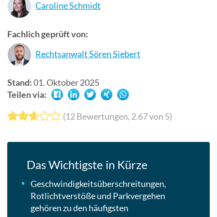
Caroline Schmidt
Suchergebn
zu
Fachlich geprüft von:
gelangen.
Benutzer
Rechtsanwalt Sören Siebert
von
Touchgerät
Stand:
01. Oktober 2025
können
Teilen via:
Touch-
und
(
12
Bewertungen,
2.67
von 5)
Streichges
verwenden.
Das Wichtigste in Kürze
Geschwindigkeitsüberschreitungen,
Rotlichtverstöße und Parkvergehen
gehören zu den häufigsten