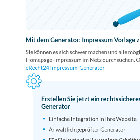
Der Nachteil: Natürlich geht ein Impressum fü
mit gewissen
Kosten
einher. Kein Muster oder 
eines Anwalts ersetzen. Bei vielen Besonderheit
Erstellung des Impressums zu beauftragen.
Mit dem Generator: Impressum Vorlage
Sie können es sich schwer machen und alle mög
Homepage-Impressum im Netz durchsuchen. Od
eRecht24 Impressum-Generator
.
Erstellen Sie jetzt ein rechtssich
Generator
Einfache Integration in Ihre Website
Anwaltlich geprüfter Generator