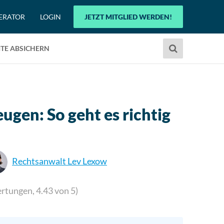
ERATOR
LOGIN
JETZT MITGLIED WERDEN!
Verwende
TE ABSICHERN
die
Pfeile
nach
oben
und
ugen: So geht es richtig
unten,
um
das
verfügbare
Rechtsanwalt Lev Lexow
Ergebnis
auszuwählen.
rtungen,
4.43
von 5)
Drücke
die
Eingabetaste,