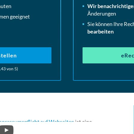
nuten
Wir benachrichtige
Änderungen
men geeignet
Sie können Ihre Rec
bearbeiten
tellen
eRec
.43
von 5)
mpressumspflicht auf Webseiten
ist eine
nderen Land sind die
Vorschriften
zur