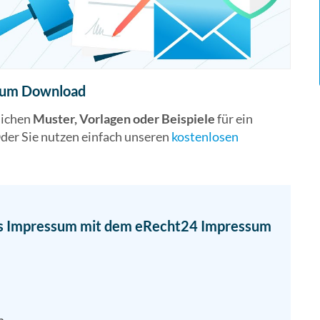
r Ihre Website oder Ihren Onlineshop beim Anwalt
Impressum-Generator kann aber die präzise Arbeit
en bietet es sich daher an, einen Anwalt für die
 zum Download
lichen
Muster, Vorlagen oder Beispiele
für ein
er Sie nutzen einfach unseren
kostenlosen
eres Impressum mit dem eRecht24 Impressum