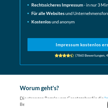
Rechtssicheres Impressum
- in nur 3 Mi
Für alle Websites
und Unternehmensfor
Kostenlos
und anonym
Impressum kostenlos ers
(
7860
Bewertungen,
4
Worum geht's?
Die strengen Regeln vom Gesetzgeber für die
I
Besonderheit in Deutschland. In kaum einem a