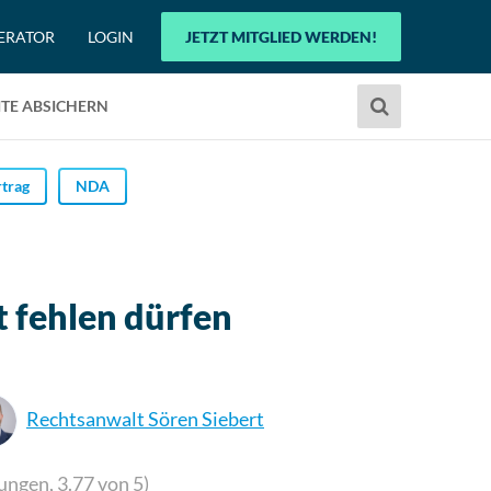
ERATOR
LOGIN
JETZT MITGLIED WERDEN!
Verwende
TE ABSICHERN
die
Pfeile
nach
trag
NDA
oben
und
unten,
um
 fehlen dürfen
das
verfügbare
Ergebnis
auszuwählen.
Rechtsanwalt Sören Siebert
Drücke
die
Eingabetaste,
ungen,
3.77
von 5)