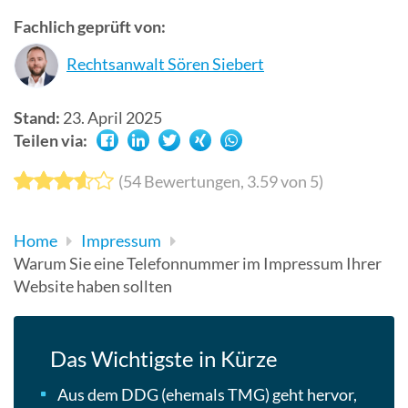
Suchergebn
Fachlich geprüft von:
zu
Rechtsanwalt Sören Siebert
gelangen.
Benutzer
von
Stand:
23. April 2025
Touchgerät
Teilen via:
können
Touch-
(
54
Bewertungen,
3.59
von 5)
und
Streichges
Home
Impressum
verwenden.
Warum Sie eine Telefonnummer im Impressum Ihrer
Website haben sollten
Das Wichtigste in Kürze
Aus dem DDG (ehemals TMG) geht hervor,