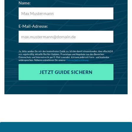
Name:
E-Mail-Adresse:
Ja, bitte senden Sie mir den kostenfreien Guide zu. Ich bin damit einverstanden, dass eRecht24
mir regelmäßig aktuelle Rechts-Updates, Praxistipps und Angebote aus den Bereichen
Datenschutz und Internetrecht per E-Mail zusendet. Ich kann jederzeit form- und kostenlos
widersprechen. Näheres entnehmen Sie unserer
Datenschutzerklärung.
JETZT GUIDE SICHERN