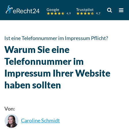
Verwende
die
Pfeile
nach
oben
Ist eine Telefonnummer im Impressum Pflicht?
und
Warum Sie eine
unten,
um
Telefonnummer im
das
Impressum Ihrer Website
verfügbare
Ergebnis
haben sollten
auszuwähle
Drücke
die
Eingabetast
Von:
um
Caroline Schmidt
zum
ausgewählt