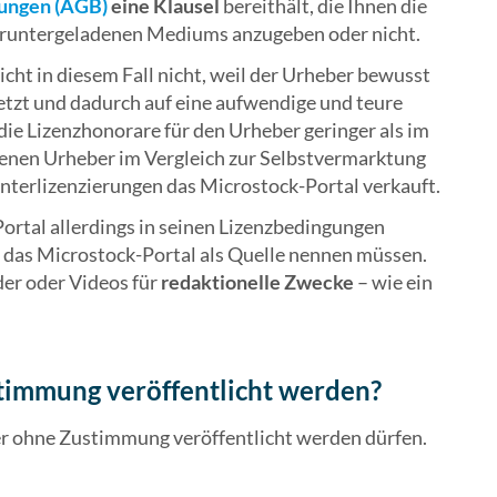
ungen (AGB)
eine Klausel
bereithält, die Ihnen die
eruntergeladenen Mediums anzugeben oder nicht.
cht in diesem Fall nicht, weil der Urheber bewusst
etzt und dadurch auf eine aufwendige und teure
ie Lizenzhonorare für den Urheber geringer als im
dienen Urheber im Vergleich zur Selbstvermarktung
nterlizenzierungen das Microstock-Portal verkauft.
rtal allerdings in seinen Lizenzbedingungen
er das Microstock-Portal als Quelle nennen müssen.
lder oder Videos für
redaktionelle Zwecke
– wie ein
stimmung veröffentlicht werden?
der ohne Zustimmung veröffentlicht werden dürfen.