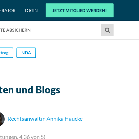
ERATOR
LOGIN
JETZT MITGLIED WERDEN!
Verwende
TE ABSICHERN
die
Pfeile
nach
trag
NDA
oben
und
unten,
um
iten und Blogs
das
verfügbare
Ergebnis
auszuwählen.
Rechtsanwältin Annika Haucke
Drücke
die
Eingabetaste,
tungen,
4.36
von 5)