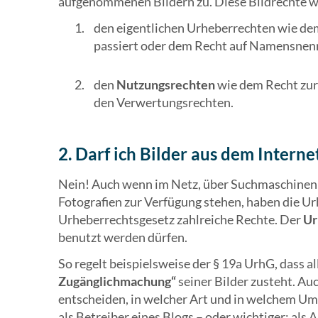
aufgenommenen Bildern zu. Diese Bildrechte w
den eigentlichen Urheberrechten wie dem
passiert oder dem Recht auf Namensne
den
Nutzungsrechten
wie dem Recht zur
den Verwertungsrechten.
2. Darf ich Bilder aus dem Inter
Nein! Auch wenn im Netz, über Suchmaschinen o
Fotografien zur Verfügung stehen, haben die U
Urheberrechtsgesetz zahlreiche Rechte. Der
Ur
benutzt werden dürfen.
So regelt beispielsweise der § 19a UrhG, dass 
Zugänglichmachung“
seiner Bilder zusteht. Au
entscheiden, in welcher Art und in welchem Um
als Betreiber eines Blogs – oder wichtiger: al