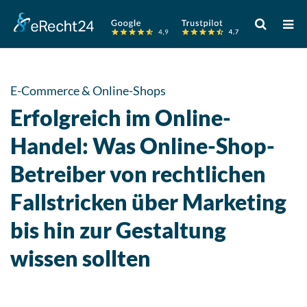
Verwende
die
Pfeile
nach
oben
E-Commerce & Online-Shops
und
Erfolgreich im Online-
unten,
um
Handel: Was Online-Shop-
das
Betreiber von rechtlichen
verfügbare
Ergebnis
Fallstricken über Marketing
auszuwähle
Drücke
bis hin zur Gestaltung
die
wissen sollten
Eingabetast
um
zum
ausgewählt