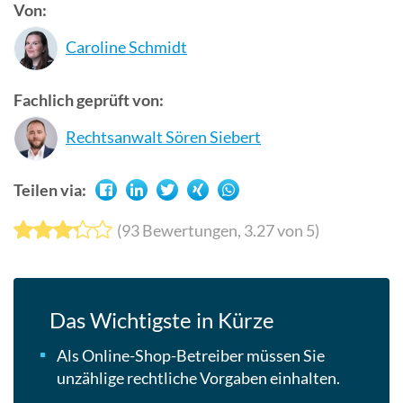
Von:
Suchergebn
zu
Caroline Schmidt
gelangen.
Benutzer
Fachlich geprüft von:
von
Touchgerät
Rechtsanwalt Sören Siebert
können
Touch-
Teilen via:
und
Streichges
(
93
Bewertungen,
3.27
von 5)
verwenden.
Das Wichtigste in Kürze
Als Online-Shop-Betreiber müssen Sie
unzählige rechtliche Vorgaben einhalten.