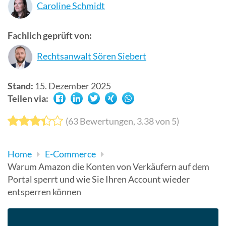
Caroline Schmidt
Suchergebn
zu
Fachlich geprüft von:
gelangen.
Benutzer
Rechtsanwalt Sören Siebert
von
Touchgerät
Stand:
15. Dezember 2025
können
Teilen via:
Touch-
und
(
63
Bewertungen,
3.38
von 5)
Streichges
verwenden.
Home
E-Commerce
Warum Amazon die Konten von Verkäufern auf dem
Portal sperrt und wie Sie Ihren Account wieder
entsperren können