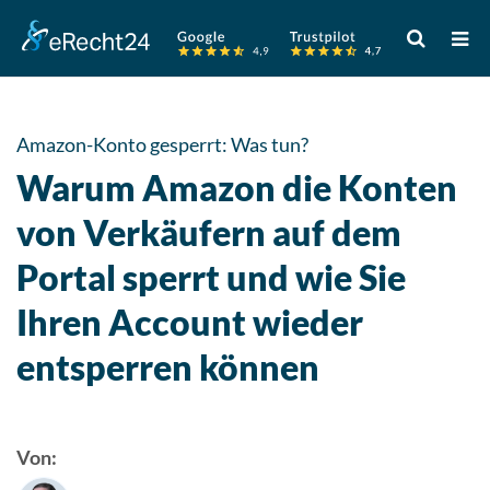
Verwende
die
Pfeile
nach
oben
Amazon-Konto gesperrt: Was tun?
und
Warum Amazon die Konten
unten,
um
von Verkäufern auf dem
das
Portal sperrt und wie Sie
verfügbare
Ergebnis
Ihren Account wieder
auszuwähle
Drücke
entsperren können
die
Eingabetast
um
Von:
zum
ausgewählt