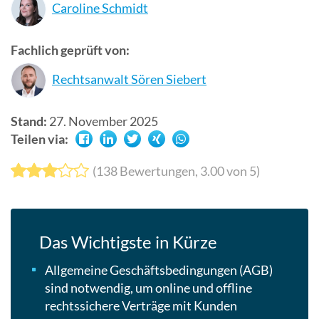
Caroline Schmidt
Suchergebn
zu
Fachlich geprüft von:
gelangen.
Benutzer
Rechtsanwalt Sören Siebert
von
Touchgerät
Stand:
27. November 2025
können
Teilen via:
Touch-
und
(
138
Bewertungen,
3.00
von 5)
Streichges
verwenden.
Das Wichtigste in Kürze
Allgemeine Geschäftsbedingungen (AGB)
sind notwendig, um online und offline
rechtssichere Verträge mit Kunden