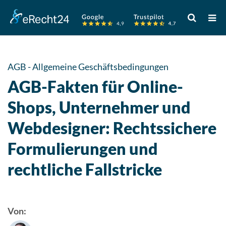
Verwende
die
Pfeile
nach
oben
AGB - Allgemeine Geschäftsbedingungen
und
AGB-Fakten für Online-
unten,
um
Shops, Unternehmer und
das
Webdesigner: Rechtssichere
verfügbare
Ergebnis
Formulierungen und
auszuwähle
Drücke
rechtliche Fallstricke
die
Eingabetast
um
Von:
zum
ausgewählt