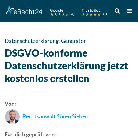
Verwende
die
Pfeile
nach
oben
Datenschutzerklärung: Generator
und
DSGVO-konforme
unten,
um
Datenschutzerklärung jetzt
das
kostenlos erstellen
verfügbare
Ergebnis
auszuwähle
Drücke
Von:
die
Eingabetast
Rechtsanwalt Sören Siebert
um
zum
Fachlich geprüft von:
ausgewählt