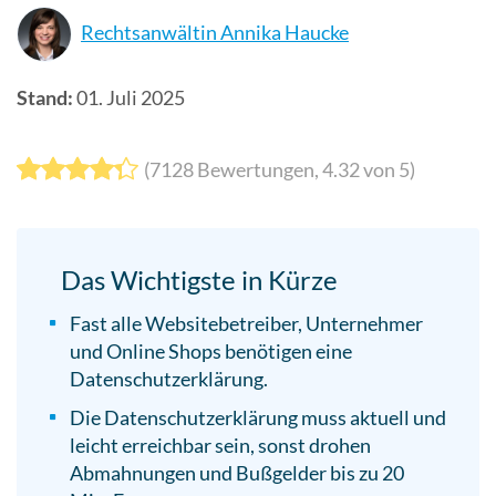
Suchergebn
Rechtsanwältin Annika Haucke
zu
gelangen.
Stand:
01. Juli 2025
Benutzer
von
Touchgerät
(
7128
Bewertungen,
4.32
von 5)
können
Touch-
und
Das Wichtigste in Kürze
Streichges
verwenden.
Fast alle Websitebetreiber, Unternehmer
und Online Shops benötigen eine
Datenschutzerklärung.
Die Datenschutzerklärung muss aktuell und
leicht erreichbar sein, sonst drohen
Abmahnungen und Bußgelder bis zu 20