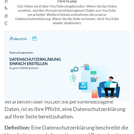
Inhalte einer Datenschutzerklärung? Sollten Sie eine
Click to play
Das Video wird über YouTube eingebunden. Wenn Sie das Video
Muster-Datenschutzerklärung nutzen? Oder ist für
ansehen, werden Ihre personenbezogenen Daten von YouTube
die Erstellung einer Datenschutzerklärung ein
verarbeitet. Weitere Details entnehmen Sie unserer
Datenschutzerklärung. Wenn Sie die Seite verlassen, wird YouTube
Generator besser?
wieder deaktiviert.
1. Datenschutz: Wer ist im Internet zu
einer Datenschutzerklärung laut
DSGVO verpflichtet?
Die Datenschutzgrundverordnung (
DSGVO
) schreibt
vor, dass Sie als Webseitenbetreiber die Besucher und
Nutzer umfassend informieren. Erheben, übermitteln,
verarbeiten oder nutzen Sie personenbezogene
Daten, ist es Ihre Pflicht, eine Datenschutzerklärung
auf Ihrer Seite bereitzuhalten.
Definition:
Eine Datenschutzerklärung beschreibt die