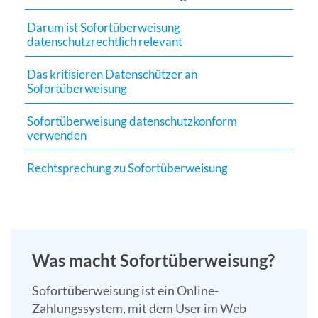
Suchergebn
Darum ist Sofortüberweisung
zu
datenschutzrechtlich relevant
gelangen.
Benutzer
Das kritisieren Datenschützer an
von
Sofortüberweisung
Touchgerät
Sofortüberweisung datenschutzkonform
können
verwenden
Touch-
und
Rechtsprechung zu Sofortüberweisung
Streichges
verwenden.
Was macht Sofortüberweisung?
Sofortüberweisung ist ein Online-
Zahlungssystem, mit dem User im Web