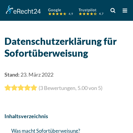
Verwende
die
Pfeile
nach
oben
Datenschutzerklärung für
und
Sofortüberweisung
unten,
um
das
verfügbare
Stand:
23. März 2022
Ergebnis
(
3
Bewertungen,
5.00
von 5)
auszuwähle
Drücke
die
Eingabetast
Inhaltsverzeichnis
um
zum
Was macht Sofortüberweisung?
ausgewählt