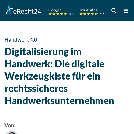
Verwende
die
Pfeile
nach
oben
Handwerk 4.0
und
Digitalisierung im
unten,
um
Handwerk: Die digitale
das
Werkzeugkiste für ein
verfügbare
Ergebnis
rechtssicheres
auszuwähle
Drücke
Handwerksunternehmen
die
Eingabetast
um
Von:
zum
ausgewählt