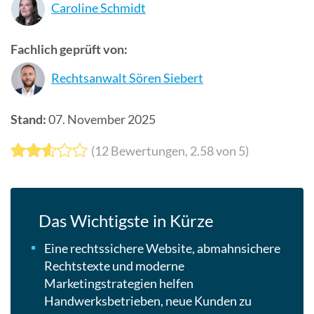
Caroline Schmidt
Suchergebn
zu
Fachlich geprüft von:
gelangen.
Benutzer
Rechtsanwalt Sören Siebert
von
Touchgerät
Stand:
07. November 2025
können
Touch-
(
12
Bewertungen,
2.58
von 5)
und
Streichges
verwenden.
Das Wichtigste in Kürze
Eine rechtssichere Website, abmahnsichere
Rechtstexte und moderne
Marketingstrategien helfen
Handwerksbetrieben, neue Kunden zu