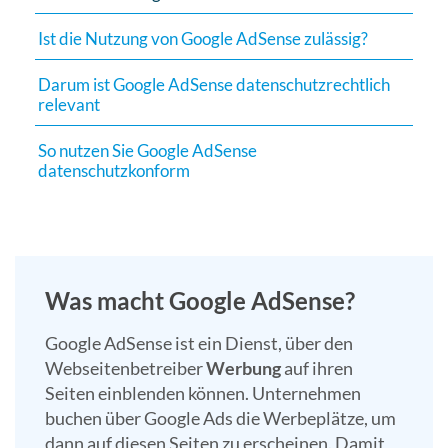
Suchergebn
Ist die Nutzung von Google AdSense zulässig?
zu
gelangen.
Darum ist Google AdSense datenschutzrechtlich
Benutzer
relevant
von
Touchgerät
So nutzen Sie Google AdSense
datenschutzkonform
können
Touch-
und
Streichges
verwenden.
Was macht Google AdSense?
Google AdSense ist ein Dienst, über den
Webseitenbetreiber
Werbung
auf ihren
Seiten einblenden können. Unternehmen
buchen über Google Ads die Werbeplätze, um
dann auf diesen Seiten zu erscheinen. Damit