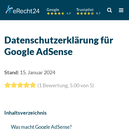
Verwende
die
Pfeile
nach
oben
Datenschutzerklärung für
und
Google AdSense
unten,
um
das
verfügbare
Stand:
15. Januar 2024
Ergebnis
(
1
Bewertung,
5.00
von 5)
auszuwähle
Drücke
die
Eingabetast
Inhaltsverzeichnis
um
zum
Was macht Google AdSense?
ausgewählt