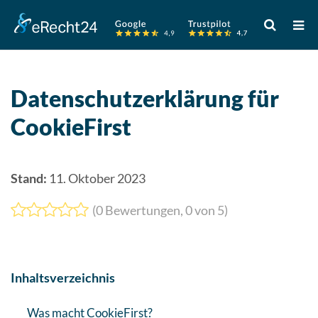
Verwende
die
Pfeile
nach
oben
Datenschutzerklärung für
und
CookieFirst
unten,
um
das
verfügbare
Stand:
11. Oktober 2023
Ergebnis
(
0
Bewertungen,
0
von 5)
auszuwähle
Drücke
die
Eingabetast
Inhaltsverzeichnis
um
zum
Was macht CookieFirst?
ausgewählt