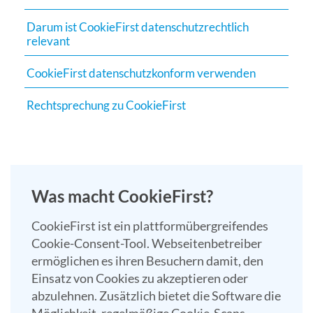
Suchergebn
Darum ist CookieFirst datenschutzrechtlich
zu
relevant
gelangen.
Benutzer
CookieFirst datenschutzkonform verwenden
von
Touchgerät
Rechtsprechung zu CookieFirst
können
Touch-
und
Streichges
verwenden.
Was macht CookieFirst?
CookieFirst ist ein plattformübergreifendes
Cookie-Consent-Tool. Webseitenbetreiber
ermöglichen es ihren Besuchern damit, den
Einsatz von Cookies zu akzeptieren oder
abzulehnen. Zusätzlich bietet die Software die