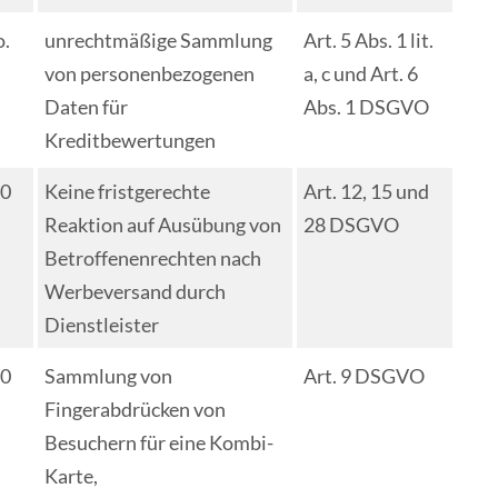
o.
unrechtmäßige Sammlung
Art. 5 Abs. 1 lit.
von personenbezogenen
a, c und Art. 6
Daten für
Abs. 1 DSGVO
Kreditbewertungen
00
Keine fristgerechte
Art. 12, 15 und
Reaktion auf Ausübung von
28 DSGVO
Betroffenenrechten nach
Werbeversand durch
Dienstleister
00
Sammlung von
Art. 9 DSGVO
Fingerabdrücken von
Besuchern für eine Kombi-
Karte,