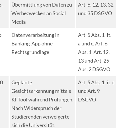
o.
Übermittlung von Daten zu
Art. 6, 12, 13, 32
Werbezwecken an Social
und 35 DSGVO
Media
o.
Datenverarbeitung in
Art. 5 Abs. 1 lit.
Banking-App ohne
a und c, Art. 6
Rechtsgrundlage
Abs. 1, Art. 12,
13 und Art. 25
Abs. 2 DSGVO
00
Geplante
Art. 5 Abs. 1 lit. c
Gesichtserkennung mittels
und Art. 9
KI-Tool während Prüfungen.
DSGVO
Nach Widerspruch der
Studierenden verweigerte
sich die Universität.