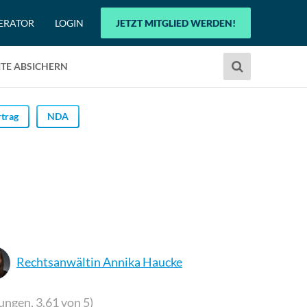
ERATOR
LOGIN
JETZT MITGLIED WERDEN!
Verwende
TE ABSICHERN
die
Pfeile
nach
trag
NDA
oben
und
unten,
um
das
verfügbare
Ergebnis
auszuwählen.
Rechtsanwältin Annika Haucke
Drücke
die
Eingabetaste,
ungen,
3.61
von 5)