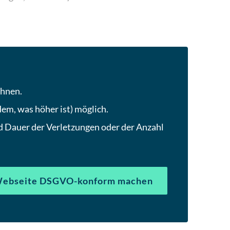
um
zum
ausgewählten
Suchergebnis
zu
gelangen.
Benutzer
chnen.
von
em, was höher ist) möglich.
Touchgeräten
können
d Dauer der Verletzungen oder der Anzahl
Touch-
und
Streichgesten
verwenden.
Webseite DSGVO-konform machen