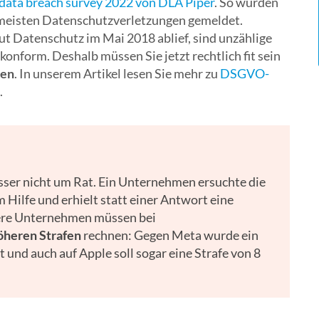
data breach survey 2022 von DLA Piper
. So wurden
 meisten Datenschutzverletzungen gemeldet.
t Datenschutz im Mai 2018 ablief, sind unzählige
orm. Deshalb müssen Sie jetzt rechtlich fit sein
den
. In unserem Artikel lesen Sie mehr zu
DSGVO-
.
sser nicht um Rat. Ein Unternehmen ersuchte die
Hilfe und erhielt statt einer Antwort eine
ere Unternehmen müssen bei
öheren Strafen
rechnen: Gegen Meta wurde ein
 und auch auf Apple soll sogar eine Strafe von 8