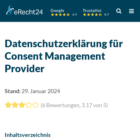
Verwende
die
Pfeile
nach
oben
Datenschutzerklärung für
und
Consent Management
unten,
um
Provider
das
verfügbare
Ergebnis
Stand:
29. Januar 2024
auszuwähle
Drücke
(
6
Bewertungen,
3.17
von 5)
die
Eingabetast
um
zum
Inhaltsverzeichnis
ausgewählt