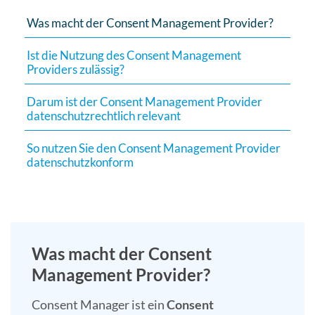
Suchergebn
Was macht der Consent Management Provider?
zu
gelangen.
Ist die Nutzung des Consent Management
Providers zulässig?
Benutzer
von
Darum ist der Consent Management Provider
Touchgerät
datenschutzrechtlich relevant
können
Touch-
So nutzen Sie den Consent Management Provider
und
datenschutzkonform
Streichges
verwenden.
Was macht der Consent
Management Provider?
Consent Manager ist ein
Consent