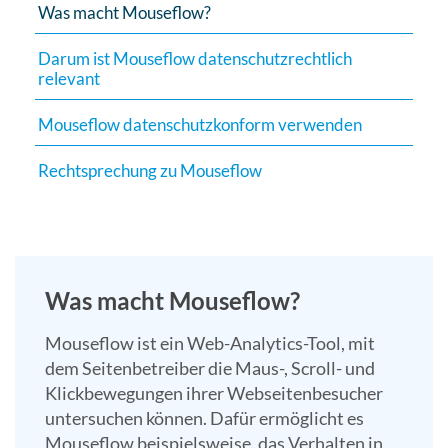
Was macht Mouseflow?
Suchergebn
zu
Darum ist Mouseflow datenschutzrechtlich
gelangen.
relevant
Benutzer
von
Mouseflow datenschutzkonform verwenden
Touchgerät
Rechtsprechung zu Mouseflow
können
Touch-
und
Streichges
verwenden.
Was macht Mouseflow?
Mouseflow ist ein Web-Analytics-Tool, mit
dem Seitenbetreiber die Maus-, Scroll- und
Klickbewegungen ihrer Webseitenbesucher
untersuchen können. Dafür ermöglicht es
Mouseflow beispielsweise, das Verhalten in