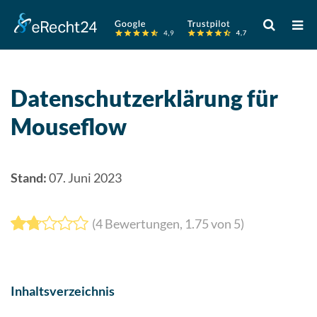
Verwende
die
Pfeile
nach
oben
Datenschutzerklärung für
und
Mouseflow
unten,
um
das
verfügbare
Stand:
07. Juni 2023
Ergebnis
auszuwähle
(
4
Bewertungen,
1.75
von 5)
Drücke
die
Eingabetast
um
Inhaltsverzeichnis
zum
ausgewählt