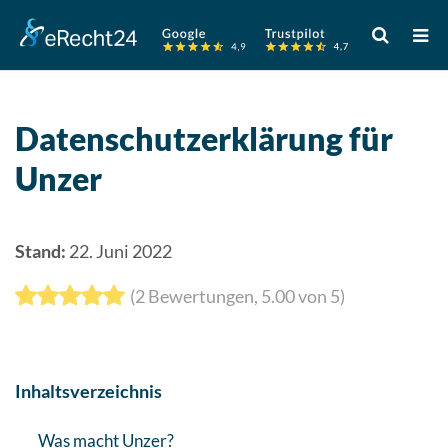
Verwende
die
Pfeile
nach
oben
Datenschutzerklärung für
und
Unzer
unten,
um
das
verfügbare
Stand:
22. Juni 2022
Ergebnis
(
2
Bewertungen,
5.00
von 5)
auszuwähle
Drücke
die
Eingabetast
Inhaltsverzeichnis
um
zum
Was macht Unzer?
ausgewählt