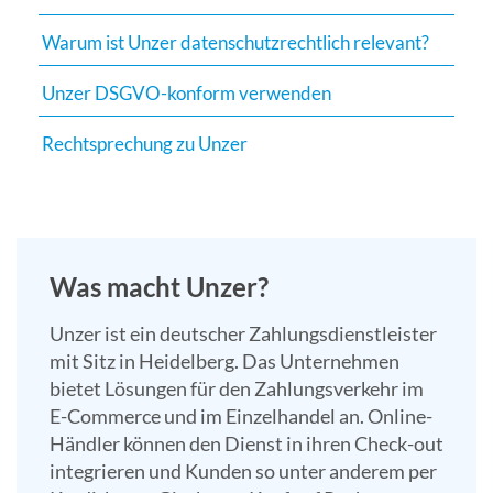
Suchergebn
Warum ist Unzer datenschutzrechtlich relevant?
zu
gelangen.
Unzer DSGVO-konform verwenden
Benutzer
von
Rechtsprechung zu Unzer
Touchgerät
können
Touch-
und
Streichges
Was macht Unzer?
verwenden.
Unzer ist ein deutscher Zahlungsdienstleister
mit Sitz in Heidelberg. Das Unternehmen
bietet Lösungen für den Zahlungsverkehr im
E-Commerce und im Einzelhandel an. Online-
Händler können den Dienst in ihren Check-out
integrieren und Kunden so unter anderem per