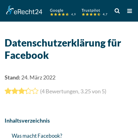
Verwende
die
Pfeile
nach
oben
Datenschutzerklärung für
und
Facebook
unten,
um
das
verfügbare
Stand:
24. März 2022
Ergebnis
(
4
Bewertungen,
3.25
von 5)
auszuwähle
Drücke
die
Eingabetast
Inhaltsverzeichnis
um
zum
Was macht Facebook?
ausgewählt