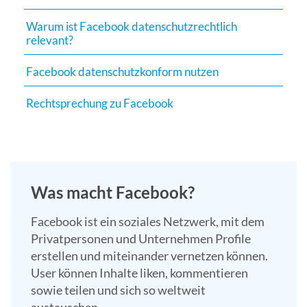
Suchergebn
Warum ist Facebook datenschutzrechtlich
zu
relevant?
gelangen.
Benutzer
Facebook datenschutzkonform nutzen
von
Touchgerät
Rechtsprechung zu Facebook
können
Touch-
und
Streichges
verwenden.
Was macht Facebook?
Facebook ist ein soziales Netzwerk, mit dem
Privatpersonen und Unternehmen Profile
erstellen und miteinander vernetzen können.
User können Inhalte liken, kommentieren
sowie teilen und sich so weltweit