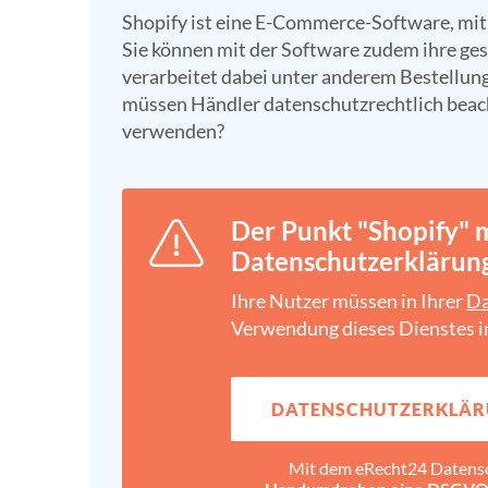
Shopify ist eine E-Commerce-Software, mit
Sie können mit der Software zudem ihre ges
verarbeitet dabei unter anderem Bestellu
müssen Händler datenschutzrechtlich beach
verwenden?
Der Punkt "Shopify" m
Datenschutz­erklärung
Ihre Nutzer müssen in Ihrer
Da
Verwendung dieses Dienstes i
DATENSCHUTZ­ERKLÄR
Mit dem eRecht24 Datens