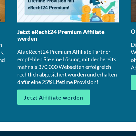
O
Jetzt eRecht24 Premium Affiliate
werden
n
Di
Als eRecht24 Premium Affiliate Partner
s,
We
empfehlen Sie eine Lösung, mit der bereits
nd
oh
mehr als 370.000 Webseiten erfolgreich
A
rechtlich abgesichert wurden und erhalten
dafür eine 25% Lifetime Provision!
Jetzt Affiliate werden