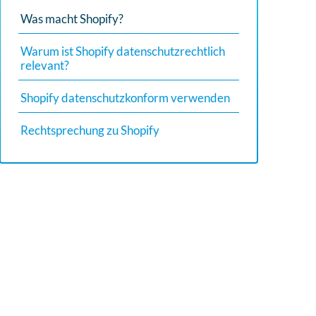
um
Was macht Shopify?
zum
ausgewählten
Warum ist Shopify datenschutzrechtlich
Suchergebnis
relevant?
zu
Shopify datenschutzkonform verwenden
gelangen.
Benutzer
Rechtsprechung zu Shopify
von
Touchgeräten
können
Touch-
und
Streichgesten
verwenden.