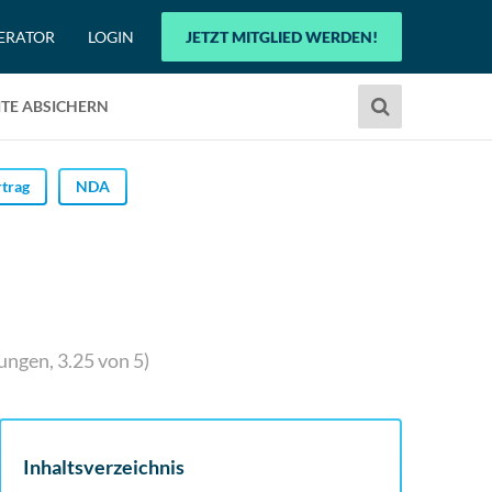
ERATOR
LOGIN
JETZT MITGLIED WERDEN!
Verwende
TE ABSICHERN
die
Pfeile
nach
trag
NDA
oben
und
unten,
um
das
verfügbare
ungen,
3.25
von 5)
Ergebnis
auszuwählen.
Drücke
die
Inhaltsverzeichnis
Eingabetaste,