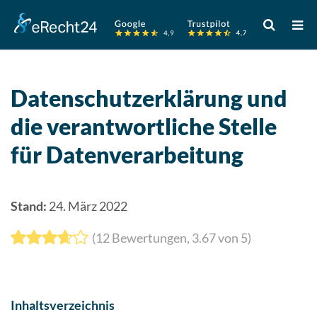
Verwende
die
Pfeile
nach
oben
Datenschutzerklärung und
und
die verantwortliche Stelle
unten,
um
für Datenverarbeitung
das
verfügbare
Ergebnis
Stand:
24. März 2022
auszuwähle
Drücke
(
12
Bewertungen,
3.67
von 5)
die
Eingabetast
um
zum
Inhaltsverzeichnis
ausgewählt