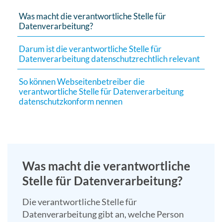
Suchergebn
Was macht die verantwortliche Stelle für
zu
Datenverarbeitung?
gelangen.
Darum ist die verantwortliche Stelle für
Benutzer
Datenverarbeitung datenschutzrechtlich relevant
von
Touchgerät
So können Webseitenbetreiber die
können
verantwortliche Stelle für Datenverarbeitung
Touch-
datenschutzkonform nennen
und
Streichges
verwenden.
Was macht die verantwortliche
Stelle für Datenverarbeitung?
Die verantwortliche Stelle für
Datenverarbeitung gibt an, welche Person