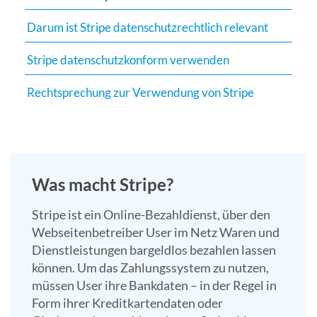
Suchergebn
Darum ist Stripe datenschutzrechtlich relevant
zu
gelangen.
Stripe datenschutzkonform verwenden
Benutzer
von
Rechtsprechung zur Verwendung von Stripe
Touchgerät
können
Touch-
und
Streichges
Was macht Stripe?
verwenden.
Stripe ist ein Online-Bezahldienst, über den
Webseitenbetreiber User im Netz Waren und
Dienstleistungen bargeldlos bezahlen lassen
können. Um das Zahlungssystem zu nutzen,
müssen User ihre Bankdaten – in der Regel in
Form ihrer Kreditkartendaten oder