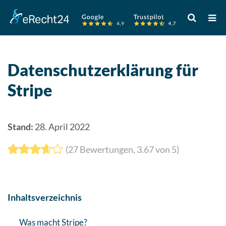
Verwende
die
Pfeile
nach
oben
Datenschutzerklärung für
und
Stripe
unten,
um
das
verfügbare
Stand:
28. April 2022
Ergebnis
(
27
Bewertungen,
3.67
von 5)
auszuwähle
Drücke
die
Eingabetast
Inhaltsverzeichnis
um
zum
Was macht Stripe?
ausgewählt