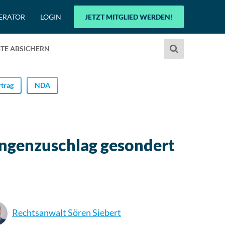
ERATOR
LOGIN
JETZT MITGLIED WERDEN!
Verwende
TE ABSICHERN
die
Pfeile
nach
trag
NDA
oben
und
unten,
um
engenzuschlag gesondert
das
verfügbare
Ergebnis
auszuwählen.
Drücke
die
Rechtsanwalt Sören Siebert
Eingabetaste,