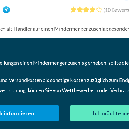
(
10
Bewert
ich als Händler auf einen Mindermengenzuschlag gesonder
ellungen einen Mindermengenzuschlag erheben, sollte die
 und Versandkosten als sonstige Kosten zuzüglich zum Endp
benverordnung, können Sie von Wettbewerbern oder Verbr
h informieren
Ich möchte me