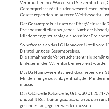
Verbraucher Ihre Waren, sind Sie verpflichtet
Gesamtpreises zählt zu den wesentlichen Infor
Gesetz gegen den unlauteren Wettbewerb (U
Der
Gesamtpreis
ist nach der PAngV einschlie
Preisbestandteile anzugeben. Nach der bisheri
Mindermengenzuschlag als sonstiger Preisbest
So befasste sich das LG Hannover, Urteil vom 1
Darstellung des Gesamtpreises.
Die abmahnende Verbraucherzentrale bemängel
Einlegen in den Warenkorb eingepreist wurde.
Das
LG Hannover
entschied, dass neben dem S
Mindermengenzuschlag enthält, der Minderme
müsse.
Das OLG Celle (OLG Celle, Urt. v. 30.01.2024 - 
und zählt Bearbeitungspauschalen zu den
sons
gesondert angegeben werden müssen.