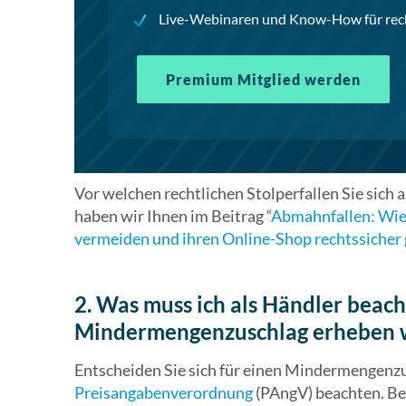
Live-Webinaren und Know-How für rech
Premium Mitglied werden
Vor welchen rechtlichen Stolperfallen Sie sic
haben wir Ihnen im Beitrag “
Abmahnfallen: Wie
vermeiden und ihren Online-Shop rechtssicher 
2. Was muss ich als Händler beach
Mindermengenzuschlag erheben w
Entscheiden Sie sich für einen Mindermengenzu
Preisangabenverordnung
(PAngV) beachten. B