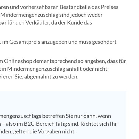
aren und vorhersehbaren Bestandteile des Preises
r Mindermengenzuschlag sind jedoch weder
bar
für den Verkäufer, da der Kunde das
ht im Gesamtpreis anzugeben und muss gesondert
em Onlineshop dementsprechend so angeben, dass für
 ein Mindermengenzuschlag anfällt oder nicht.
kieren Sie, abgemahnt zu werden.
mengenzuschlags betreffen Sie nur dann, wenn
– also im B2C-Bereich tätig sind. Richtet sich Ihr
den, gelten die Vorgaben nicht.