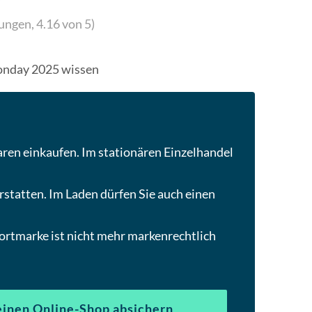
um
ungen,
4.16
von 5)
zum
ausgewählten
Suchergebnis
onday 2025 wissen
zu
gelangen.
Benutzer
von
Touchgeräten
ren einkaufen. Im stationären Einzelhandel
können
Touch-
statten. Im Laden dürfen Sie auch einen
und
Streichgesten
Wortmarke ist nicht mehr markenrechtlich
verwenden.
inen Online-Shop absichern