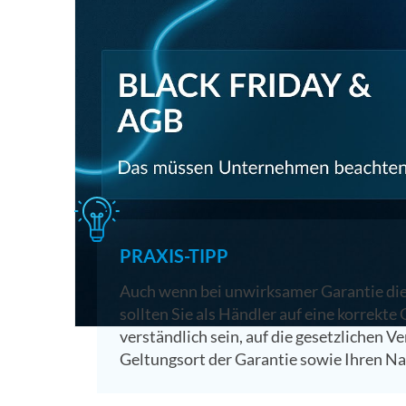
Wir können Sie beruhigen: Für Umtausch, Wide
Regeln, auch wenn der Preis der Ware zum Sho
niedriger ist als sonst im Jahr.
Der Unterschied zwischen Garantie, Gewährlei
gesetzliche Gewährleistung hat jeder Käufer, w
Garantie können Hersteller ihren Kunden zusät
Konkurrenzprodukt günstiger ist (Preisgarantie)
(Zufriedenheitsgarantie).
PRAXIS-TIPP
Auch wenn bei unwirksamer Garantie die
sollten Sie als Händler auf eine korrekte
verständlich sein, auf die gesetzlichen 
Geltungsort der Garantie sowie Ihren Na