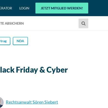
ERATOR
LOGIN
JETZT MITGLIED WERDEN!
Verwende
TE ABSICHERN
die
Pfeile
nach
trag
NDA
oben
und
unten,
um
lack Friday & Cyber
das
verfügbare
Ergebnis
auszuwählen.
Drücke
die
Rechtsanwalt Sören Siebert
Eingabetaste,