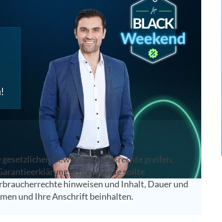
rruf und Gewährleistung gelten die bekannten
pping-Event am Black Friday und Cyber Monday
stung und Produkthaftung: Einen Anspruch auf
enn das gekaufte Produkt einen Mangel hat. Eine
zlich einräumen – etwa, wenn ein
 oder falls der Kunde nicht zufrieden ist
 gesetzlichen Gewährleistungsrechte greifen,
 Garantieerklärung achten. Diese sollte
Verbraucherrechte hinweisen und Inhalt, Dauer und
men und Ihre Anschrift beinhalten.