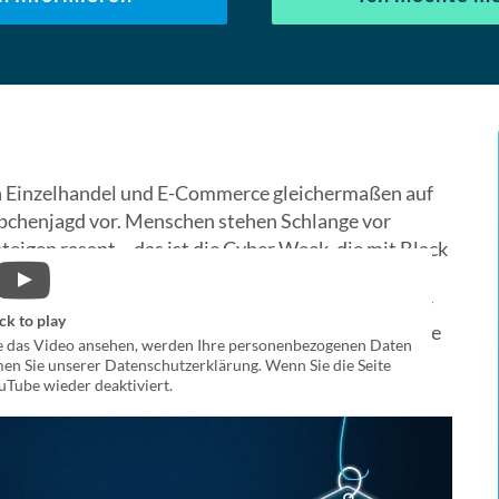
ch Einzelhandel und E-Commerce gleichermaßen auf
pchenjagd vor. Menschen stehen Schlange vor
teigen rasant – das ist die Cyber Week, die mit Black
he im Jahr im Zeichen von Rabatt-Aktionen,
as alljährliche Weihnachtsgeschäft einläutet. Für
ck to play
ch massenweise Retouren und Umtäusche. Damit Sie
e das Video ansehen, werden Ihre personenbezogenen Daten
haben wir Ihnen die wichtigsten Punkte zur Cyber
en Sie unserer Datenschutzerklärung. Wenn Sie die Seite
uTube wieder deaktiviert.
rleistung