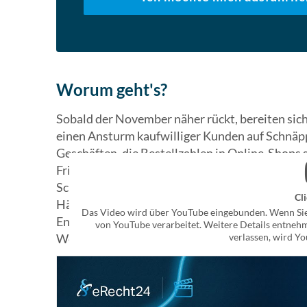
Worum geht's?
Sobald der November näher rückt, bereiten si
einen Ansturm kaufwilliger Kunden auf Schnäp
Geschäften, die Bestellzahlen in Online-Shops s
Friday und Cyber Monday wie keine andere Woc
Schnäppchen und Technik-Highlights steht und d
Cli
Händler bedeuten die vielen Verkäufe aber au
Das Video wird über YouTube eingebunden. Wenn Si
Ende November 2025 nicht den Kopf verlieren, 
von YouTube verarbeitet. Weitere Details entnehm
verlassen, wird Yo
Week zusammengestellt.
1. Garantie ist nicht gleich Gewäh