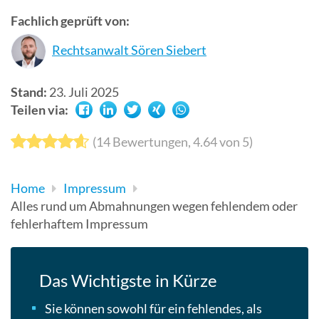
Suchergebn
Fachlich geprüft von:
zu
Rechtsanwalt Sören Siebert
gelangen.
Benutzer
von
Stand:
23. Juli 2025
Touchgerät
Teilen via:
können
Touch-
(
14
Bewertungen,
4.64
von 5)
und
Streichges
Home
Impressum
verwenden.
Alles rund um Abmahnungen wegen fehlendem oder
fehlerhaftem Impressum
Das Wichtigste in Kürze
Sie können sowohl für ein fehlendes, als