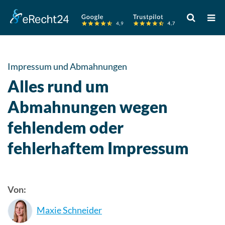
Verwende
die
Pfeile
nach
oben
Impressum und Abmahnungen
und
Alles rund um
unten,
um
Abmahnungen wegen
das
fehlendem oder
verfügbare
Ergebnis
fehlerhaftem Impressum
auszuwähle
Drücke
die
Eingabetast
Von:
um
Maxie Schneider
zum
ausgewählt