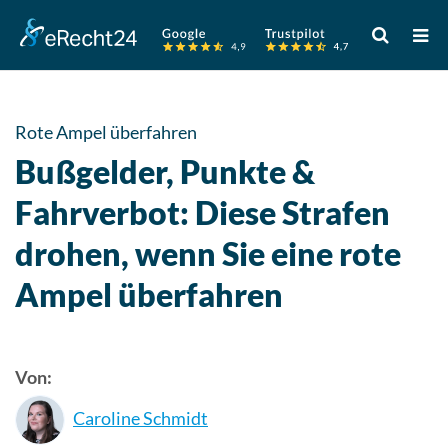
Verwende
die
Pfeile
nach
oben
Rote Ampel überfahren
und
Bußgelder, Punkte &
unten,
um
Fahrverbot: Diese Strafen
das
drohen, wenn Sie eine rote
verfügbare
Ergebnis
Ampel überfahren
auszuwähle
Drücke
die
Eingabetast
Von:
um
Caroline Schmidt
zum
ausgewählt