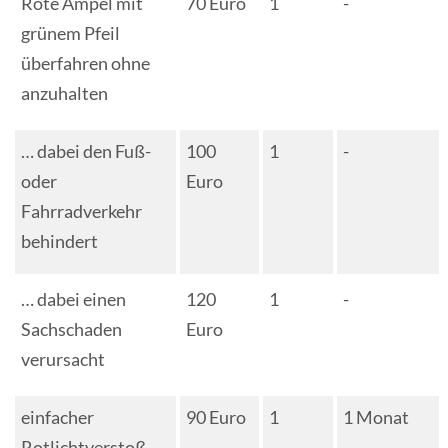
Rote Ampel mit
70 Euro
1
-
grünem Pfeil
überfahren ohne
anzuhalten
… dabei den Fuß-
100
1
-
oder
Euro
Fahrradverkehr
behindert
… dabei einen
120
1
-
Sachschaden
Euro
verursacht
einfacher
90 Euro
1
1 Monat
Rotlichtverstoß