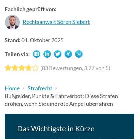
Suchergebn
Fachlich geprüft von:
zu
Rechtsanwalt Sören Siebert
gelangen.
Benutzer
von
Stand:
01. Oktober 2025
Touchgerät
Teilen via:
können
Touch-
(
83
Bewertungen,
3.77
von 5)
und
Streichges
verwenden.
Home
Strafrecht
Bußgelder, Punkte & Fahrverbot: Diese Strafen
drohen, wenn Sie eine rote Ampel überfahren
Das Wichtigste in Kürze