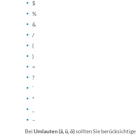
$
%
&
/
(
)
=
?
`
*
_
–
Bei
Umlauten (ä, ü, ö)
sollten Sie berücksichtige