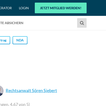
ERATOR
LOGIN
JETZT MITGLIED WERDEN!
Verwende
TE ABSICHERN
die
Pfeile
nach
trag
NDA
oben
und
unten,
um
das
verfügbare
Ergebnis
auszuwählen.
Rechtsanwalt Sören Siebert
Drücke
die
Eingabetaste,
ngen,
4.67
von 5)