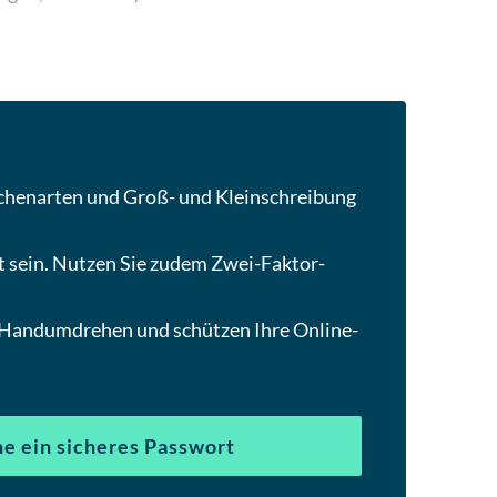
um
zum
ausgewählten
Suchergebnis
zu
gelangen.
Benutzer
eichenarten und Groß- und Kleinschreibung
von
Touchgeräten
rt sein. Nutzen Sie zudem Zwei-Faktor-
können
Touch-
und
 Handumdrehen und schützen Ihre Online-
Streichgesten
verwenden.
he ein sicheres Passwort