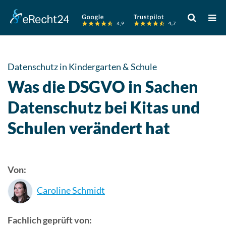
Verwende
die
Pfeile
nach
oben
Datenschutz in Kindergarten & Schule
und
Was die DSGVO in Sachen
unten,
um
Datenschutz bei Kitas und
das
Schulen verändert hat
verfügbare
Ergebnis
auszuwähle
Drücke
Von:
die
Eingabetast
Caroline Schmidt
um
zum
Fachlich geprüft von:
ausgewählt