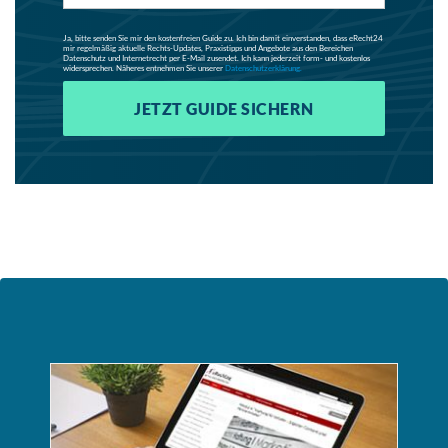
Ja, bitte senden Sie mir den kostenfreien Guide zu. Ich bin damit einverstanden, dass eRecht24
mir regelmäßig aktuelle Rechts-Updates, Praxistipps und Angebote aus den Bereichen
Datenschutz und Internetrecht per E-Mail zusendet. Ich kann jederzeit form- und kostenlos
widersprechen. Näheres entnehmen Sie unserer
Datenschutzerklärung.
JETZT GUIDE SICHERN