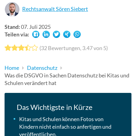
Suchergebn
Rechtsanwalt Sören Siebert
zu
gelangen.
Stand:
07. Juli 2025
Benutzer
Teilen via:
von
Touchgerät
(
32
Bewertungen,
3.47
von 5)
können
Touch-
Home
Datenschutz
und
Was die DSGVO in Sachen Datenschutz bei Kitas und
Streichges
Schulen verändert hat
verwenden.
Das Wichtigste in Kürze
Kitas und Schulen können Fotos von
Kindern nicht einfach so anfertigen und
veröffentlichen.