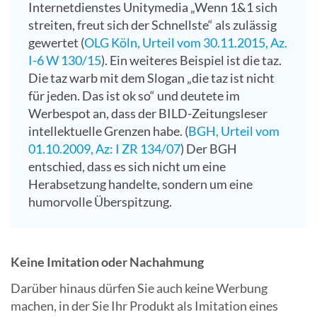
Internetdienstes Unitymedia „Wenn 1&1 sich
streiten, freut sich der Schnellste“ als zulässig
gewertet (
OLG Köln, Urteil vom 30.11.2015, Az.
I-6 W 130/15
). Ein weiteres Beispiel ist die taz.
Die taz warb mit dem Slogan „die taz ist nicht
für jeden. Das ist ok so“ und deutete im
Werbespot an, dass der BILD-Zeitungsleser
intellektuelle Grenzen habe. (
BGH, Urteil vom
01.10.2009, Az: I ZR 134/07
) Der BGH
entschied, dass es sich nicht um eine
Herabsetzung handelte, sondern um eine
humorvolle Überspitzung.
Keine Imitation oder Nachahmung
Darüber hinaus dürfen Sie auch keine Werbung
machen, in der Sie Ihr Produkt als Imitation eines