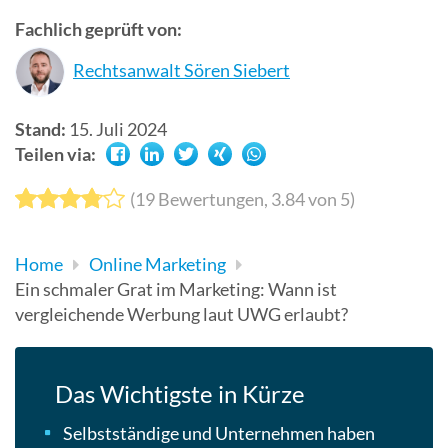
Suchergebn
Fachlich geprüft von:
zu
Rechtsanwalt Sören Siebert
gelangen.
Benutzer
von
Stand:
15. Juli 2024
Touchgerät
Teilen via:
können
Touch-
(
19
Bewertungen,
3.84
von 5)
und
Streichges
Home
Online Marketing
verwenden.
Ein schmaler Grat im Marketing: Wann ist
vergleichende Werbung laut UWG erlaubt?
Das Wichtigste in Kürze
Selbstständige und Unternehmen haben