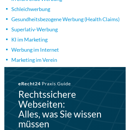
Schleichwerbung
Gesundheitsbezogene Werbung (Health Claims)
Superlativ-Werbung
KI im Marketing
Werbung im Internet
Marketing im Verein
eRecht24
Praxis Guide
Rechtssichere
Webseiten:
Alles, was Sie wissen
müssen