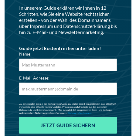
In unserem Guide erklären wir Ihnen in 12
Schritten, wie Sie eine Website rechtssicher
erstellen - von der Wahl des Domainnamens
über Impressum und Datenschutzerklärung bis
hin zu E-Mail- und Newslettermarketing.
Guide jetzt kostenfrei herunterladen!
Name:
E-Mail-Adresse:
Ja, bitte senden Sie mir den kostenfreien Guide zu. Ich bin damit einverstanden, dass eRecht24
mir regelmäßig aktuelle Rechts-Updates, Praxistipps und Angebote aus den Bereichen
Datenschutz und Internetrecht per E-Mail zusendet. Ich kann jederzeit form- und kostenlos
widersprechen. Näheres entnehmen Sie unserer
Datenschutzerklärung.
JETZT GUIDE SICHERN