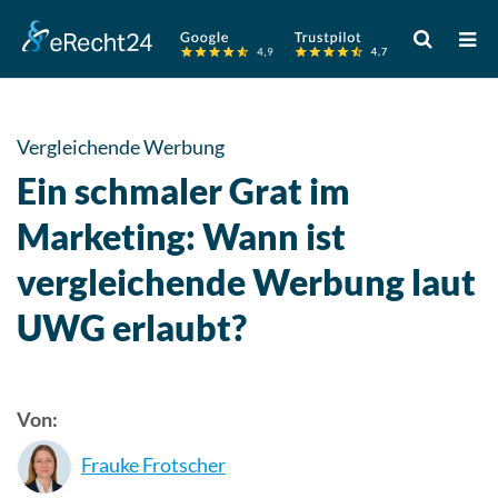
Verwende
die
Pfeile
nach
oben
Vergleichende Werbung
und
Ein schmaler Grat im
unten,
um
Marketing: Wann ist
das
vergleichende Werbung laut
verfügbare
Ergebnis
UWG erlaubt?
auszuwähle
Drücke
die
Eingabetast
Von:
um
Frauke Frotscher
zum
ausgewählt