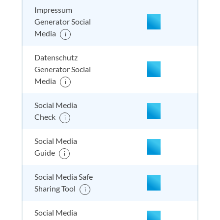
Impressum
Generator Social
Media
i
nicht enthalten
enthal
enthal
enthalten
Datenschutz
Generator Social
Media
i
nicht enthalten
enthal
enthal
enthalten
Social Media
Check
i
nicht enthalten
enthal
enthal
nicht
Social Media
enthalten
Guide
i
Social Media Safe
nicht enthalten
enthal
nicht e
nicht
Sharing Tool
enthalten
i
Social Media