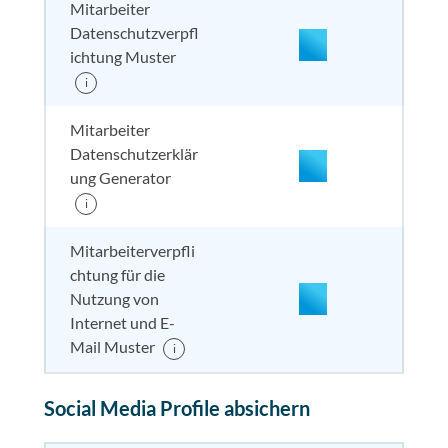
Mitarbeiter
Datenschutzverpfl
nicht enthalten
enthal
enthal
enthalten
ichtung Muster
i
Mitarbeiter
Datenschutzerklär
ung Generator
i
enthalten
enthal
enthal
enthalten
Mitarbeiterverpfli
chtung für die
Nutzung von
nicht enthalten
enthal
enthal
enthalten
Internet und E-
Mail Muster
i
enthalten
enthal
enthal
enthalten
Social Media Profile absichern