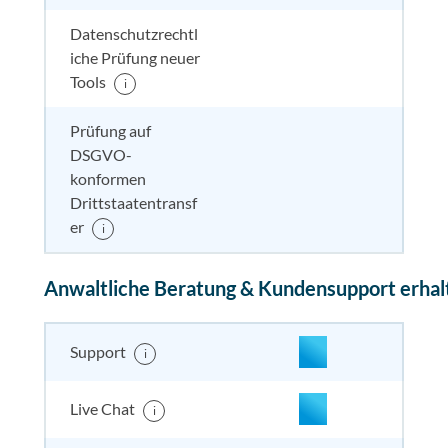
Datenschutzrechtl
iche Prüfung neuer
nicht enthalten
enthal
enthal
enthalten
Tools
i
Prüfung auf
DSGVO-
nicht enthalten
enthal
nicht e
nicht
konformen
enthalten
Drittstaatentransf
er
i
Anwaltliche Beratung & Kundensupport erhal
enthalten
enthal
enthal
enthalten
Support
i
enthalten
enthal
enthal
enthalten
Live Chat
i