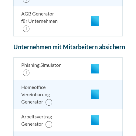
AGB Generator
für Unternehmen
i
enthalten
enthal
enthal
enthalten
Unternehmen mit Mitarbeitern absichern
enthalten
enthal
enthal
enthalten
Phishing Simulator
i
enthalten
enthal
enthal
enthalten
Homeoffice
Vereinbarung
enthalten
enthal
enthal
enthalten
Generator
i
Arbeitsvertrag
enthalten
enthal
enthal
enthalten
Generator
i