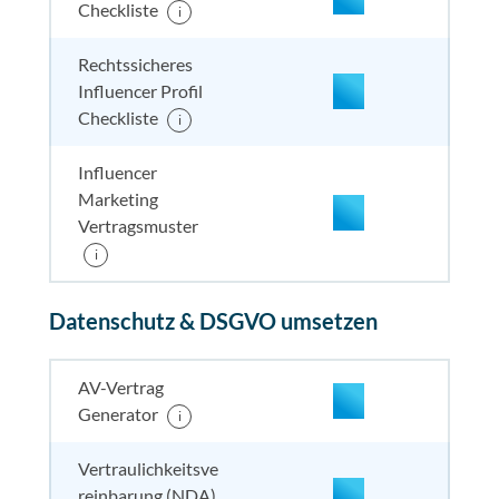
Checkliste
i
nicht enthalten
enthal
nicht e
nicht
enthalten
Rechtssicheres
Influencer Profil
Checkliste
i
Influencer
Marketing
Vertragsmuster
enthalten
enthal
enthal
i
enthalten
Datenschutz & DSGVO umsetzen
enthalten
enthal
enthal
enthalten
nicht enthalten
enthal
enthal
enthalten
AV-Vertrag
Generator
i
nicht enthalten
enthal
enthal
nicht
Vertraulichkeitsve
enthalten
reinbarung (NDA)