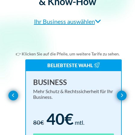
& Know-How
Ihr Business auswählen
Agentur/Webdesigner
Einzelunternehmer
👉 Klicken Sie auf die Pfeile, um weitere Tarife zu sehen.
Online-Shop
BELIEBTESTE WAHL
Verein
BASIC
EN
UL
BUSINESS
Alles, was Sie für eine rechtssichere Website brauchen.
Rund
Mehr 
Mehr Schutz & Rechtssicherheit für Ihr
Webseitenbetreiber
Business.
Basis für alle Branchen
15€
40€
30€
mtl.
18
1.6
80€
mtl.