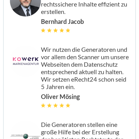
rechtssichere Inhalte effizient zu
erstellen.
Bernhard Jacob
enthalten
enthal
enthal
enthalten
Wir nutzen die Generatoren und
vor allem den Scanner um unsere
enthalten
enthal
enthal
enthalten
Webseiten dem Datenschutz
entsprechend aktuell zu halten.
Wir setzen eRecht24 schon seid
enthalten
enthal
enthal
enthalten
5 Jahren ein.
Oliver Mösing
enthalten
enthal
enthal
enthalten
Die Generatoren stellen eine
große Hilfe bei der Erstellung