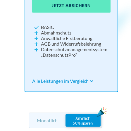
JETZT ABSICHERN
JE
JE
JETZT ABSICHERN
NEU:
Widerrufsbutton
BASIC
Impressum und Datenschutz
Abmahnschutz
Cookie Consent Tool
Anwaltliche Erstberatung
Social Media absichern
AGB und Widerrufsbelehrung
Tools für Barrierefreiheit und KI
Datenschutzmanagementsystem
„DatenschutzPro“
Alle Leistungen im Vergleich
Alle 
Alle 
Alle Leistungen im Vergleich
Jährlich
Monatlich
50% sparen