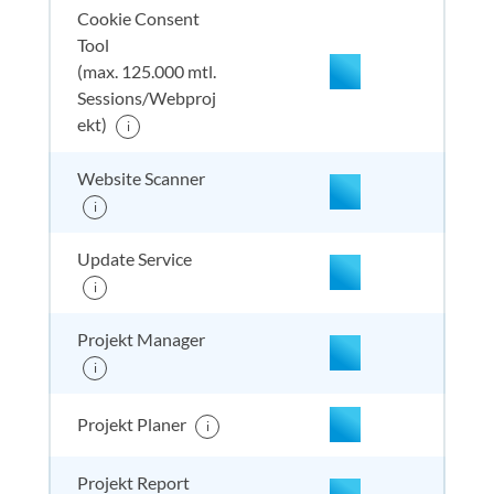
Cookie Consent
Tool
(max. 125.000 mtl.
Sessions/Webproj
enthalten
enthal
enthal
enthalten
ekt)
i
Website Scanner
nicht enthalten
enthal
enthal
enthalten
i
Update Service
i
nicht enthalten
enthal
enthal
enthalten
Projekt Manager
i
nicht enthalten
enthal
enthal
enthalten
Projekt Planer
i
Projekt Report