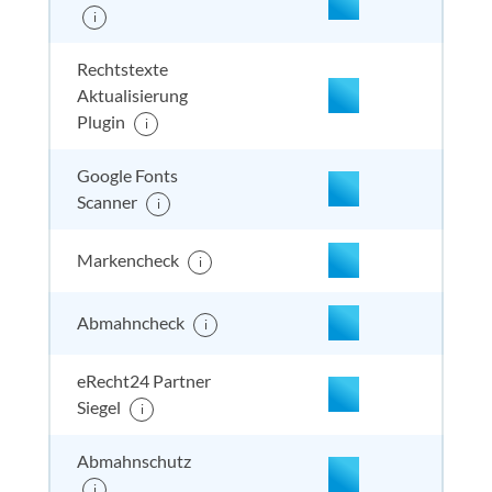
nicht enthalten
enthal
enthal
enthalten
i
Rechtstexte
Aktualisierung
Plugin
i
nicht enthalten
enthal
enthal
enthalten
Google Fonts
Scanner
i
Markencheck
i
Abmahncheck
i
eRecht24 Partner
enthalten
enthal
enthal
enthalten
Siegel
i
Abmahnschutz
i
enthalten
enthal
enthal
enthalten