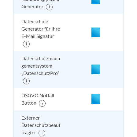
nicht enthalten
enthal
enthal
nicht
Generator
i
enthalten
nicht enthalten
enthal
enthal
nicht
Datenschutz
enthalten
Generator für Ihre
E-Mail Signatur
i
nicht enthalten
enthal
nicht e
nicht
enthalten
Datenschutzmana
gementsystem
„DatenschutzPro“
nicht enthalten
enthal
nicht e
nicht
i
enthalten
DSGVO Notfall
Button
i
Externer
nicht enthalten
enthal
enthal
inkl. 
enthalten
Datenschutzbeauf
tragter
i