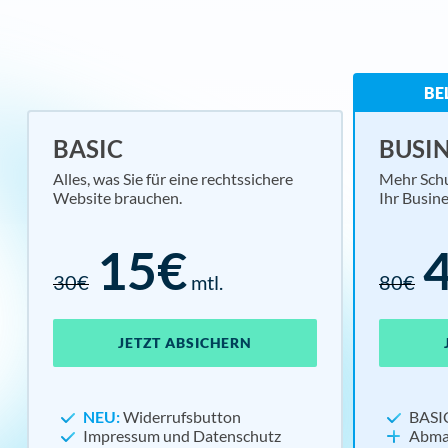
BE
BASIC
BUSI
Alles, was Sie für eine rechtssichere
Mehr Schu
Website brauchen.
Ihr Busine
15€
30€
mtl.
80€
JETZT ABSICHERN
NEU:
Widerrufsbutton
BASI
Impressum und Datenschutz
Abma