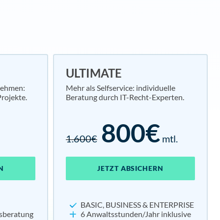
ULTIMATE
nehmen:
Mehr als Selfservice: individuelle
rojekte.
Beratung durch IT-Recht-Experten.
800€
1.600€
mtl.
N
JETZT ABSICHERN
BASIC, BUSINESS & ENTERPRISE
tsberatung
6 Anwaltsstunden/Jahr inklusive