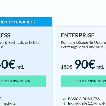
Einzelunternehmer
Online-Shop
LIEBTESTE WAHL
Verein
NESS
ENTERPRISE
Webseitenbetreiber
tz & Rechtssicherheit für
Rundum-Lösung für Unter
ss.
Beratungsbedarf und viele P
Basis für alle Branchen
40€
90€
mtl.
180€
mtl.
JETZT ABSICHERN
JETZT ABSICHER
C
BASIC & BUSINESS
hnschutz
Individuelle 1:1 Anwal