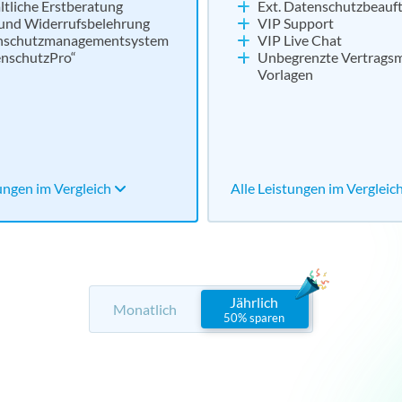
tliche Erstberatung
Ext. Datenschutzbeauft
und Widerrufsbelehrung
VIP Support
nschutzmanagementsystem
VIP Live Chat
nschutzPro“
Unbegrenzte Vertrags
Vorlagen
tungen im Vergleich
Alle Leistungen im Vergleic
Jährlich
Monatlich
50% sparen