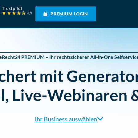
PREMIUM LOGIN
eRecht24 PREMIUM – Ihr rechtssicherer All-in-One Selfservic
ichert mit Generato
ol, Live-Webinaren
Ihr Business auswählen
Agentur/Webdesigner