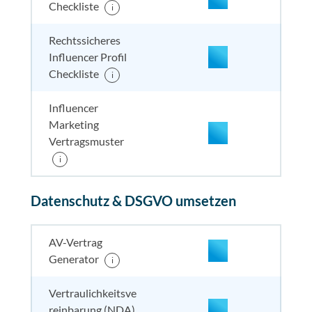
Checkliste
i
nicht enthalten
enthal
nicht e
nicht
enthalten
Rechtssicheres
Influencer Profil
Checkliste
i
Influencer
Marketing
Vertragsmuster
enthalten
enthal
enthal
i
enthalten
Datenschutz & DSGVO umsetzen
enthalten
enthal
enthal
enthalten
nicht enthalten
enthal
enthal
enthalten
AV-Vertrag
Generator
i
nicht enthalten
enthal
enthal
nicht
Vertraulichkeitsve
enthalten
reinbarung (NDA)