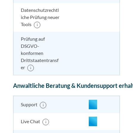
Datenschutzrechtl
iche Prüfung neuer
nicht enthalten
enthal
enthal
enthalten
Tools
i
Prüfung auf
DSGVO-
nicht enthalten
enthal
nicht e
nicht
konformen
enthalten
Drittstaatentransf
er
i
Anwaltliche Beratung & Kundensupport erhal
enthalten
enthal
enthal
enthalten
Support
i
enthalten
enthal
enthal
enthalten
Live Chat
i