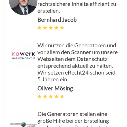
rechtssichere Inhalte effizient zu
erstellen.
Bernhard Jacob
enthalten
enthal
enthal
enthalten
Wir nutzen die Generatoren und
vor allem den Scanner um unsere
enthalten
enthal
enthal
enthalten
Webseiten dem Datenschutz
entsprechend aktuell zu halten.
Wir setzen eRecht24 schon seid
enthalten
enthal
enthal
enthalten
5 Jahren ein.
Oliver Mösing
enthalten
enthal
enthal
enthalten
Die Generatoren stellen eine
große Hilfe bei der Erstellung