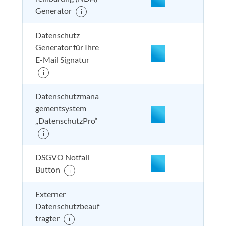
nicht enthalten
enthal
enthal
nicht
Generator
i
enthalten
nicht enthalten
enthal
enthal
nicht
Datenschutz
enthalten
Generator für Ihre
E-Mail Signatur
i
nicht enthalten
enthal
nicht e
nicht
enthalten
Datenschutzmana
gementsystem
„DatenschutzPro“
nicht enthalten
enthal
nicht e
nicht
i
enthalten
DSGVO Notfall
Button
i
Externer
nicht enthalten
enthal
enthal
inkl. 
enthalten
Datenschutzbeauf
tragter
i