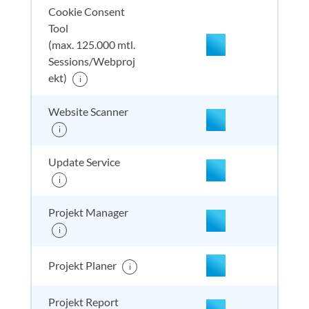
Cookie Consent
Tool
(max. 125.000 mtl.
Sessions/Webproj
enthalten
enthal
enthal
enthalten
ekt)
i
Website Scanner
nicht enthalten
enthal
enthal
enthalten
i
Update Service
i
nicht enthalten
enthal
enthal
enthalten
Projekt Manager
i
nicht enthalten
enthal
enthal
enthalten
Projekt Planer
i
Projekt Report