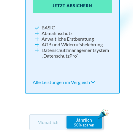
JETZT ABSICHERN
JE
JE
JETZT ABSICHERN
NEU:
Widerrufsbutton
BASIC
Impressum und Datenschutz
Abmahnschutz
Cookie Consent Tool
Anwaltliche Erstberatung
Social Media absichern
AGB und Widerrufsbelehrung
Tools für Barrierefreiheit und KI
Datenschutzmanagementsystem
„DatenschutzPro“
Alle Leistungen im Vergleich
Alle 
Alle 
Alle Leistungen im Vergleich
Jährlich
Monatlich
50% sparen