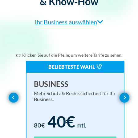
& Know-How
Ihr Business auswählen
Agentur/Webdesigner
Einzelunternehmer
👉 Klicken Sie auf die Pfeile, um weitere Tarife zu sehen.
Online-Shop
BELIEBTESTE WAHL
Verein
BASIC
EN
UL
BUSINESS
Alles, was Sie für eine rechtssichere Website brauchen.
Rund
Mehr 
Mehr Schutz & Rechtssicherheit für Ihr
Webseitenbetreiber
Business.
Basis für alle Branchen
15€
40€
30€
mtl.
18
1.6
80€
mtl.