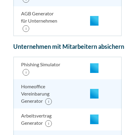
AGB Generator
für Unternehmen
i
enthalten
enthal
enthal
enthalten
Unternehmen mit Mitarbeitern absichern
enthalten
enthal
enthal
enthalten
Phishing Simulator
i
enthalten
enthal
enthal
enthalten
Homeoffice
Vereinbarung
enthalten
enthal
enthal
enthalten
Generator
i
Arbeitsvertrag
enthalten
enthal
enthal
enthalten
Generator
i