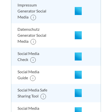
Impressum
Generator Social
Media
i
nicht enthalten
enthal
enthal
enthalten
Datenschutz
Generator Social
Media
i
nicht enthalten
enthal
enthal
enthalten
Social Media
Check
i
nicht enthalten
enthal
enthal
nicht
Social Media
enthalten
Guide
i
Social Media Safe
nicht enthalten
enthal
nicht e
nicht
Sharing Tool
enthalten
i
Social Media