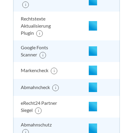
nicht enthalten
enthal
enthal
enthalten
i
Rechtstexte
Aktualisierung
Plugin
i
nicht enthalten
enthal
enthal
enthalten
Google Fonts
Scanner
i
Markencheck
i
Abmahncheck
i
eRecht24 Partner
enthalten
enthal
enthal
enthalten
Siegel
i
Abmahnschutz
i
enthalten
enthal
enthal
enthalten