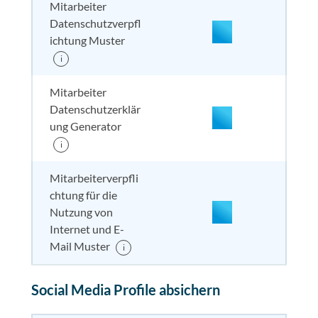
Mitarbeiter
Datenschutzverpfl
nicht enthalten
enthal
enthal
enthalten
ichtung Muster
i
Mitarbeiter
Datenschutzerklär
ung Generator
i
enthalten
enthal
enthal
enthalten
Mitarbeiterverpfli
chtung für die
Nutzung von
nicht enthalten
enthal
enthal
enthalten
Internet und E-
Mail Muster
i
enthalten
enthal
enthal
enthalten
Social Media Profile absichern