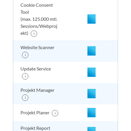
Cookie Consent
Tool
(max. 125.000 mtl.
Sessions/Webproj
enthalten
enthal
enthal
enthalten
ekt)
i
Website Scanner
nicht enthalten
enthal
enthal
enthalten
i
Update Service
i
nicht enthalten
enthal
enthal
enthalten
Projekt Manager
i
nicht enthalten
enthal
enthal
enthalten
Projekt Planer
i
Projekt Report