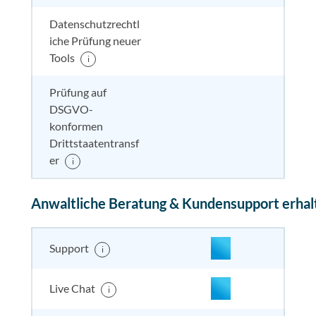
Datenschutzrechtl
iche Prüfung neuer
nicht enthalten
enthal
enthal
enthalten
Tools
i
Prüfung auf
DSGVO-
nicht enthalten
enthal
nicht e
nicht
konformen
enthalten
Drittstaatentransf
er
i
Anwaltliche Beratung & Kundensupport erhal
enthalten
enthal
enthal
enthalten
Support
i
enthalten
enthal
enthal
enthalten
Live Chat
i