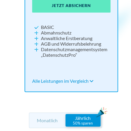
JETZT ABSICHERN
JE
JE
JETZT ABSICHERN
NEU:
Widerrufsbutton
BASIC
Impressum und Datenschutz
Abmahnschutz
Cookie Consent Tool
Anwaltliche Erstberatung
Social Media absichern
AGB und Widerrufsbelehrung
Tools für Barrierefreiheit und KI
Datenschutzmanagementsystem
„DatenschutzPro“
Alle Leistungen im Vergleich
Alle 
Alle 
Alle Leistungen im Vergleich
Jährlich
Monatlich
50% sparen