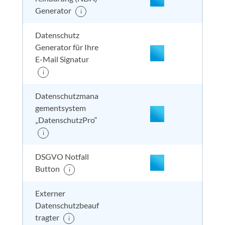
nicht enthalten
enthal
enthal
nicht
Generator
i
enthalten
nicht enthalten
enthal
enthal
nicht
Datenschutz
enthalten
Generator für Ihre
E-Mail Signatur
i
nicht enthalten
enthal
nicht e
nicht
enthalten
Datenschutzmana
gementsystem
„DatenschutzPro“
nicht enthalten
enthal
nicht e
nicht
i
enthalten
DSGVO Notfall
Button
i
Externer
nicht enthalten
enthal
enthal
inkl. 
enthalten
Datenschutzbeauf
tragter
i