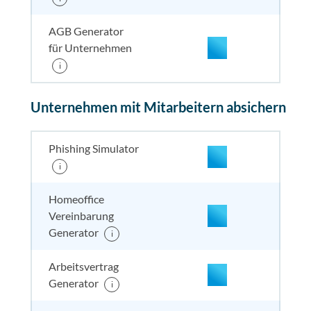
AGB Generator
für Unternehmen
i
enthalten
enthal
enthal
enthalten
Unternehmen mit Mitarbeitern absichern
enthalten
enthal
enthal
enthalten
Phishing Simulator
i
enthalten
enthal
enthal
enthalten
Homeoffice
Vereinbarung
enthalten
enthal
enthal
enthalten
Generator
i
Arbeitsvertrag
enthalten
enthal
enthal
enthalten
Generator
i