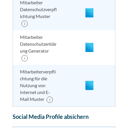
Mitarbeiter
Datenschutzverpfl
nicht enthalten
enthal
enthal
enthalten
ichtung Muster
i
Mitarbeiter
Datenschutzerklär
ung Generator
i
enthalten
enthal
enthal
enthalten
Mitarbeiterverpfli
chtung für die
Nutzung von
nicht enthalten
enthal
enthal
enthalten
Internet und E-
Mail Muster
i
enthalten
enthal
enthal
enthalten
Social Media Profile absichern