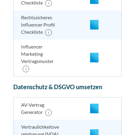
Checkliste
i
nicht enthalten
enthal
nicht e
nicht
enthalten
Rechtssicheres
Influencer Profil
Checkliste
i
Influencer
Marketing
Vertragsmuster
enthalten
enthal
enthal
i
enthalten
Datenschutz & DSGVO umsetzen
enthalten
enthal
enthal
enthalten
nicht enthalten
enthal
enthal
enthalten
AV-Vertrag
Generator
i
nicht enthalten
enthal
enthal
nicht
Vertraulichkeitsve
enthalten
reinbarung (NDA)