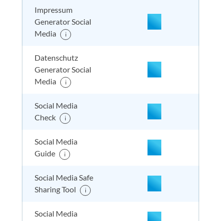
Impressum
Generator Social
Media
i
nicht enthalten
enthal
enthal
enthalten
Datenschutz
Generator Social
Media
i
nicht enthalten
enthal
enthal
enthalten
Social Media
Check
i
nicht enthalten
enthal
enthal
nicht
Social Media
enthalten
Guide
i
Social Media Safe
nicht enthalten
enthal
nicht e
nicht
Sharing Tool
enthalten
i
Social Media