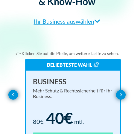
& Know-How
Ihr Business auswählen
Agentur/Webdesigner
Einzelunternehmer
👉 Klicken Sie auf die Pfeile, um weitere Tarife zu sehen.
Online-Shop
BELIEBTESTE WAHL
Verein
BASIC
EN
UL
BUSINESS
Alles, was Sie für eine rechtssichere Website brauchen.
Rund
Mehr 
Mehr Schutz & Rechtssicherheit für Ihr
Webseitenbetreiber
Business.
Basis für alle Branchen
15€
40€
30€
mtl.
18
1.6
80€
mtl.