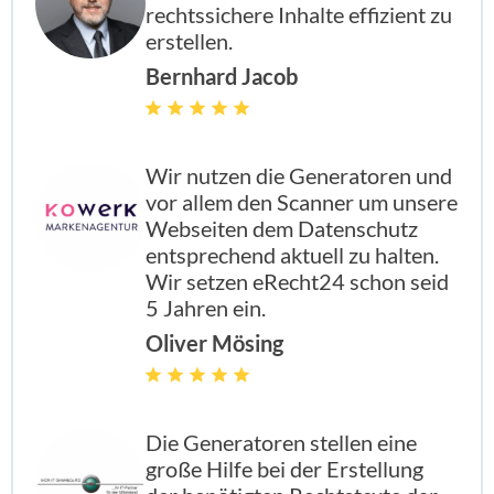
rechtssichere Inhalte effizient zu
erstellen.
Bernhard Jacob
enthalten
enthal
enthal
enthalten
Wir nutzen die Generatoren und
vor allem den Scanner um unsere
enthalten
enthal
enthal
enthalten
Webseiten dem Datenschutz
entsprechend aktuell zu halten.
Wir setzen eRecht24 schon seid
enthalten
enthal
enthal
enthalten
5 Jahren ein.
Oliver Mösing
enthalten
enthal
enthal
enthalten
Die Generatoren stellen eine
große Hilfe bei der Erstellung