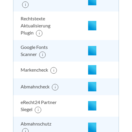
nicht enthalten
enthal
enthal
enthalten
i
Rechtstexte
Aktualisierung
Plugin
i
nicht enthalten
enthal
enthal
enthalten
Google Fonts
Scanner
i
Markencheck
i
Abmahncheck
i
eRecht24 Partner
enthalten
enthal
enthal
enthalten
Siegel
i
Abmahnschutz
i
enthalten
enthal
enthal
enthalten