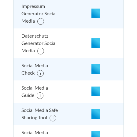
Impressum
Generator Social
Media
i
nicht enthalten
enthal
enthal
enthalten
Datenschutz
Generator Social
Media
i
nicht enthalten
enthal
enthal
enthalten
Social Media
Check
i
nicht enthalten
enthal
enthal
nicht
Social Media
enthalten
Guide
i
Social Media Safe
nicht enthalten
enthal
nicht e
nicht
Sharing Tool
enthalten
i
Social Media