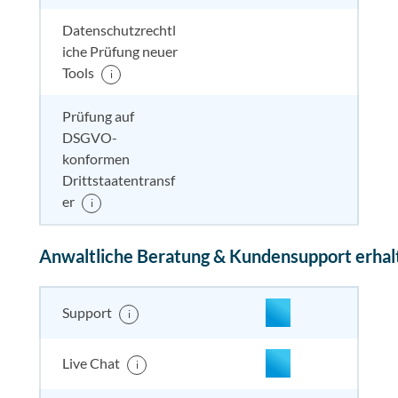
Datenschutzrechtl
iche Prüfung neuer
nicht enthalten
enthal
enthal
enthalten
Tools
i
Prüfung auf
DSGVO-
nicht enthalten
enthal
nicht e
nicht
konformen
enthalten
Drittstaatentransf
er
i
Anwaltliche Beratung & Kundensupport erhal
enthalten
enthal
enthal
enthalten
Support
i
enthalten
enthal
enthal
enthalten
Live Chat
i