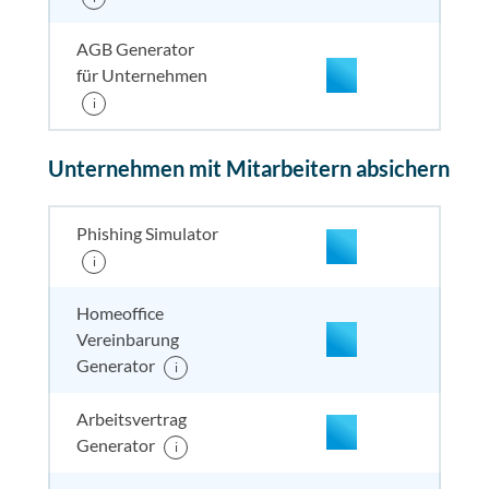
AGB Generator
für Unternehmen
i
enthalten
enthal
enthal
enthalten
Unternehmen mit Mitarbeitern absichern
enthalten
enthal
enthal
enthalten
Phishing Simulator
i
enthalten
enthal
enthal
enthalten
Homeoffice
Vereinbarung
enthalten
enthal
enthal
enthalten
Generator
i
Arbeitsvertrag
enthalten
enthal
enthal
enthalten
Generator
i