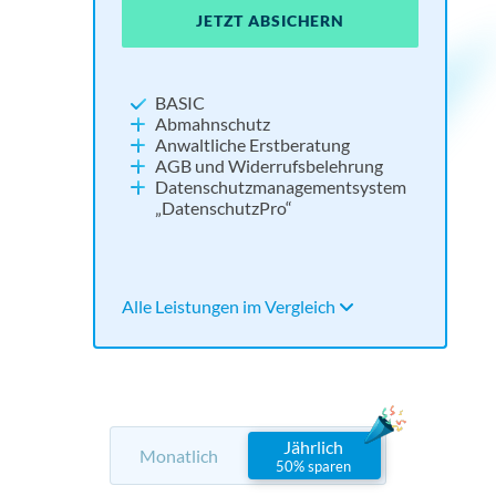
JETZT ABSICHERN
JE
JE
JETZT ABSICHERN
NEU:
Widerrufsbutton
BASIC
Impressum und Datenschutz
Abmahnschutz
Cookie Consent Tool
Anwaltliche Erstberatung
Social Media absichern
AGB und Widerrufsbelehrung
Tools für Barrierefreiheit und KI
Datenschutzmanagementsystem
„DatenschutzPro“
Alle Leistungen im Vergleich
Alle 
Alle 
Alle Leistungen im Vergleich
Jährlich
Monatlich
50% sparen