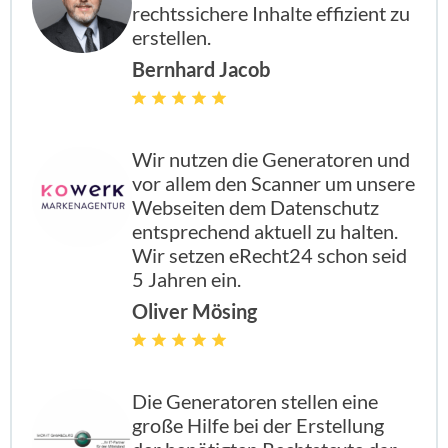
rechtssichere Inhalte effizient zu
erstellen.
Bernhard Jacob
enthalten
enthal
enthal
enthalten
Wir nutzen die Generatoren und
vor allem den Scanner um unsere
enthalten
enthal
enthal
enthalten
Webseiten dem Datenschutz
entsprechend aktuell zu halten.
Wir setzen eRecht24 schon seid
enthalten
enthal
enthal
enthalten
5 Jahren ein.
Oliver Mösing
enthalten
enthal
enthal
enthalten
Die Generatoren stellen eine
große Hilfe bei der Erstellung