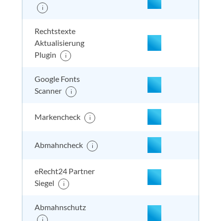
nicht enthalten
enthal
enthal
enthalten
i
Rechtstexte
Aktualisierung
Plugin
i
nicht enthalten
enthal
enthal
enthalten
Google Fonts
Scanner
i
Markencheck
i
Abmahncheck
i
eRecht24 Partner
enthalten
enthal
enthal
enthalten
Siegel
i
Abmahnschutz
i
enthalten
enthal
enthal
enthalten