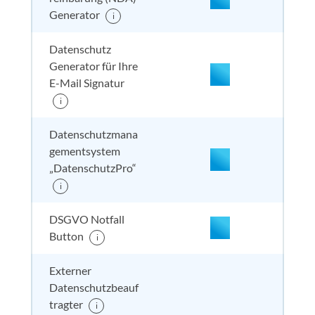
nicht enthalten
enthal
enthal
nicht
Generator
i
enthalten
nicht enthalten
enthal
enthal
nicht
Datenschutz
enthalten
Generator für Ihre
E-Mail Signatur
i
nicht enthalten
enthal
nicht e
nicht
enthalten
Datenschutzmana
gementsystem
„DatenschutzPro“
nicht enthalten
enthal
nicht e
nicht
i
enthalten
DSGVO Notfall
Button
i
Externer
nicht enthalten
enthal
enthal
inkl. 
enthalten
Datenschutzbeauf
tragter
i