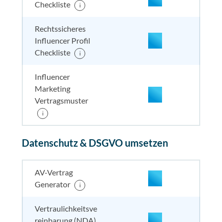
Checkliste
i
nicht enthalten
enthal
nicht e
nicht
enthalten
Rechtssicheres
Influencer Profil
Checkliste
i
Influencer
Marketing
Vertragsmuster
enthalten
enthal
enthal
i
enthalten
Datenschutz & DSGVO umsetzen
enthalten
enthal
enthal
enthalten
nicht enthalten
enthal
enthal
enthalten
AV-Vertrag
Generator
i
nicht enthalten
enthal
enthal
nicht
Vertraulichkeitsve
enthalten
reinbarung (NDA)