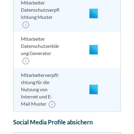
Mitarbeiter
Datenschutzverpfl
nicht enthalten
enthal
enthal
enthalten
ichtung Muster
i
Mitarbeiter
Datenschutzerklär
ung Generator
i
enthalten
enthal
enthal
enthalten
Mitarbeiterverpfli
chtung für die
Nutzung von
nicht enthalten
enthal
enthal
enthalten
Internet und E-
Mail Muster
i
enthalten
enthal
enthal
enthalten
Social Media Profile absichern