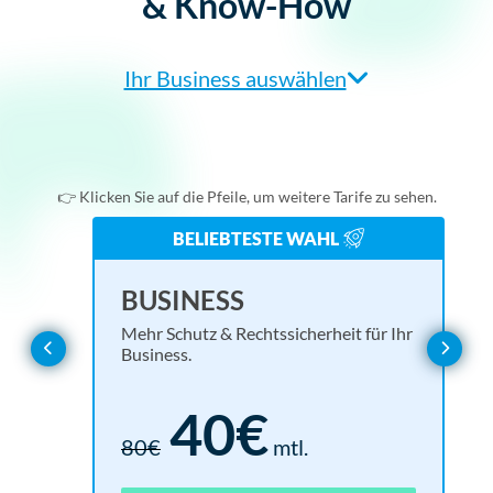
& Know-How
Ihr Business auswählen
Agentur/Webdesigner
Einzelunternehmer
👉 Klicken Sie auf die Pfeile, um weitere Tarife zu sehen.
Online-Shop
BELIEBTESTE WAHL
Verein
BASIC
EN
UL
BUSINESS
Alles, was Sie für eine rechtssichere Website brauchen.
Rund
Mehr 
Mehr Schutz & Rechtssicherheit für Ihr
Webseitenbetreiber
Business.
Basis für alle Branchen
15€
40€
30€
mtl.
18
1.6
80€
mtl.