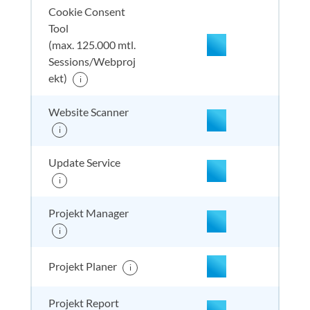
Cookie Consent
Tool
(max. 125.000 mtl.
Sessions/Webproj
enthalten
enthal
enthal
enthalten
ekt)
i
Website Scanner
nicht enthalten
enthal
enthal
enthalten
i
Update Service
i
nicht enthalten
enthal
enthal
enthalten
Projekt Manager
i
nicht enthalten
enthal
enthal
enthalten
Projekt Planer
i
Projekt Report