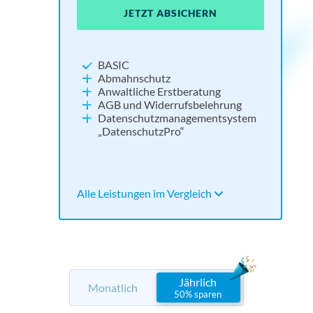
JETZT ABSICHERN
JE
JE
JETZT ABSICHERN
NEU:
Widerrufsbutton
BASIC
Impressum und Datenschutz
Abmahnschutz
Cookie Consent Tool
Anwaltliche Erstberatung
Social Media absichern
AGB und Widerrufsbelehrung
Tools für Barrierefreiheit und KI
Datenschutzmanagementsystem
„DatenschutzPro“
Alle Leistungen im Vergleich
Alle 
Alle 
Alle Leistungen im Vergleich
Jährlich
Monatlich
50% sparen