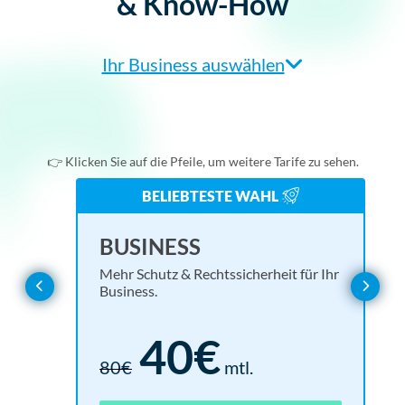
& Know-How
Ihr Business auswählen
Agentur/Webdesigner
Einzelunternehmer
👉 Klicken Sie auf die Pfeile, um weitere Tarife zu sehen.
Online-Shop
BELIEBTESTE WAHL
Verein
BASIC
EN
UL
BUSINESS
Alles, was Sie für eine rechtssichere Website brauchen.
Rund
Mehr 
Mehr Schutz & Rechtssicherheit für Ihr
Webseitenbetreiber
Business.
Basis für alle Branchen
15€
40€
30€
mtl.
18
1.6
80€
mtl.