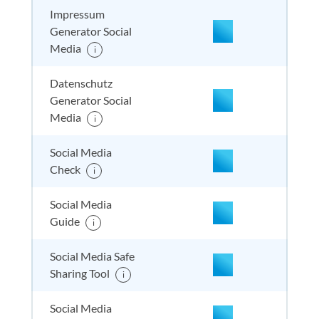
Impressum
Generator Social
Media
i
nicht enthalten
enthal
enthal
enthalten
Datenschutz
Generator Social
Media
i
nicht enthalten
enthal
enthal
enthalten
Social Media
Check
i
nicht enthalten
enthal
enthal
nicht
Social Media
enthalten
Guide
i
Social Media Safe
nicht enthalten
enthal
nicht e
nicht
Sharing Tool
enthalten
i
Social Media