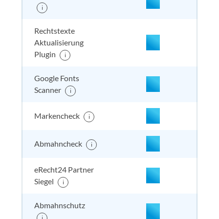
nicht enthalten
enthal
enthal
enthalten
i
Rechtstexte
Aktualisierung
Plugin
i
nicht enthalten
enthal
enthal
enthalten
Google Fonts
Scanner
i
Markencheck
i
Abmahncheck
i
eRecht24 Partner
enthalten
enthal
enthal
enthalten
Siegel
i
Abmahnschutz
i
enthalten
enthal
enthal
enthalten