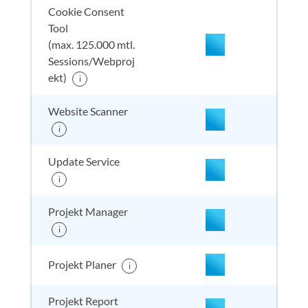
Cookie Consent
Tool
(max. 125.000 mtl.
Sessions/Webproj
enthalten
enthal
enthal
enthalten
ekt)
i
Website Scanner
nicht enthalten
enthal
enthal
enthalten
i
Update Service
i
nicht enthalten
enthal
enthal
enthalten
Projekt Manager
i
nicht enthalten
enthal
enthal
enthalten
Projekt Planer
i
Projekt Report