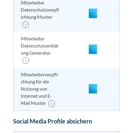
Mitarbeiter
Datenschutzverpfl
nicht enthalten
enthal
enthal
enthalten
ichtung Muster
i
Mitarbeiter
Datenschutzerklär
ung Generator
i
enthalten
enthal
enthal
enthalten
Mitarbeiterverpfli
chtung für die
Nutzung von
nicht enthalten
enthal
enthal
enthalten
Internet und E-
Mail Muster
i
enthalten
enthal
enthal
enthalten
Social Media Profile absichern