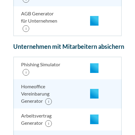
AGB Generator
für Unternehmen
i
enthalten
enthal
enthal
enthalten
Unternehmen mit Mitarbeitern absichern
enthalten
enthal
enthal
enthalten
Phishing Simulator
i
enthalten
enthal
enthal
enthalten
Homeoffice
Vereinbarung
enthalten
enthal
enthal
enthalten
Generator
i
Arbeitsvertrag
enthalten
enthal
enthal
enthalten
Generator
i