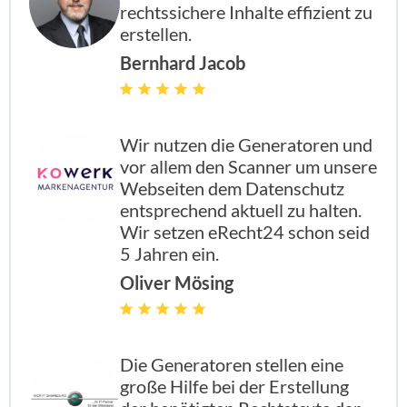
rechtssichere Inhalte effizient zu
erstellen.
Bernhard Jacob
enthalten
enthal
enthal
enthalten
Wir nutzen die Generatoren und
vor allem den Scanner um unsere
enthalten
enthal
enthal
enthalten
Webseiten dem Datenschutz
entsprechend aktuell zu halten.
Wir setzen eRecht24 schon seid
enthalten
enthal
enthal
enthalten
5 Jahren ein.
Oliver Mösing
enthalten
enthal
enthal
enthalten
Die Generatoren stellen eine
große Hilfe bei der Erstellung