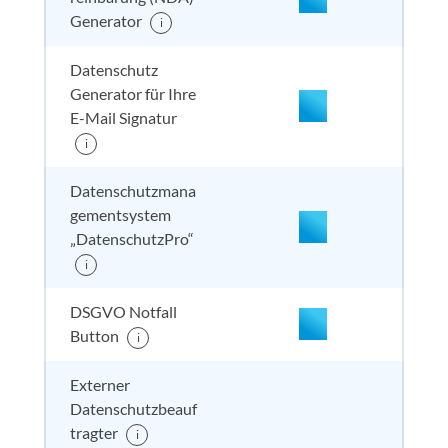
nicht enthalten
enthal
enthal
nicht
Generator
i
enthalten
nicht enthalten
enthal
enthal
nicht
Datenschutz
enthalten
Generator für Ihre
E-Mail Signatur
i
nicht enthalten
enthal
nicht e
nicht
enthalten
Datenschutzmana
gementsystem
„DatenschutzPro“
nicht enthalten
enthal
nicht e
nicht
i
enthalten
DSGVO Notfall
Button
i
Externer
nicht enthalten
enthal
enthal
inkl. 
enthalten
Datenschutzbeauf
tragter
i