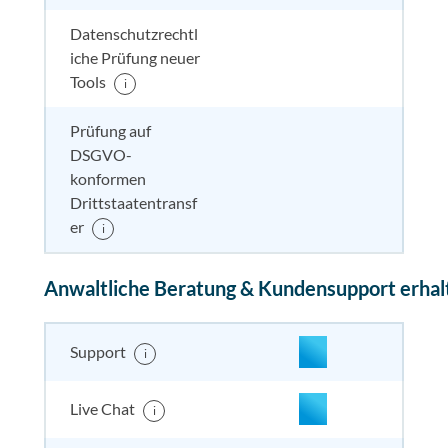
Datenschutzrechtl
iche Prüfung neuer
nicht enthalten
enthal
enthal
enthalten
Tools
i
Prüfung auf
DSGVO-
nicht enthalten
enthal
nicht e
nicht
konformen
enthalten
Drittstaatentransf
er
i
Anwaltliche Beratung & Kundensupport erhal
enthalten
enthal
enthal
enthalten
Support
i
enthalten
enthal
enthal
enthalten
Live Chat
i