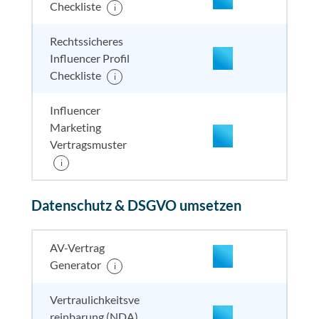
Checkliste
i
nicht enthalten
enthal
nicht e
nicht
enthalten
Rechtssicheres
Influencer Profil
Checkliste
i
Influencer
Marketing
Vertragsmuster
enthalten
enthal
enthal
i
enthalten
Datenschutz & DSGVO umsetzen
enthalten
enthal
enthal
enthalten
nicht enthalten
enthal
enthal
enthalten
AV-Vertrag
Generator
i
nicht enthalten
enthal
enthal
nicht
Vertraulichkeitsve
enthalten
reinbarung (NDA)