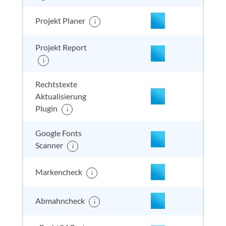
Projekt Planer
nicht enthalten
enthal
enthal
i
enthalten
Projekt Report
i
nicht enthalten
enthal
enthal
enthalten
Rechtstexte
Aktualisierung
Plugin
i
Google Fonts
Scanner
i
Markencheck
i
enthalten
enthal
enthal
enthalten
Abmahncheck
i