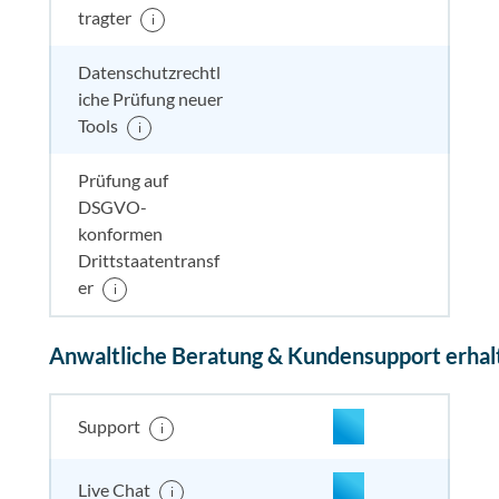
tragter
i
Datenschutzrechtl
iche Prüfung neuer
nicht enthalten
enthal
enthal
enthalten
Tools
i
Prüfung auf
DSGVO-
nicht enthalten
enthal
nicht e
nicht
konformen
enthalten
Drittstaatentransf
er
i
Anwaltliche Beratung & Kundensupport erhal
enthalten
enthal
enthal
enthalten
Support
i
enthalten
enthal
enthal
enthalten
Live Chat
i