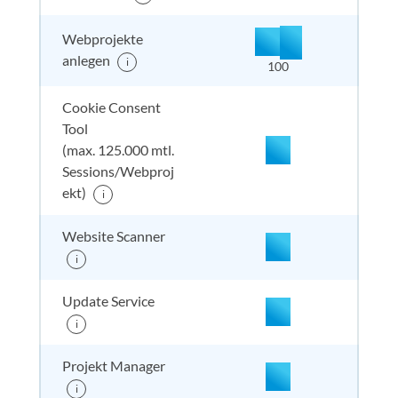
nicht enthalten
enthal
enthal
enthalten
+
Webprojekte
5
500
unbegr
anlegen
i
100
Cookie Consent
Tool
(max. 125.000 mtl.
Sessions/Webproj
nicht enthalten
enthal
enthal
enthalten
ekt)
i
Website Scanner
i
nicht enthalten
enthal
enthal
enthalten
Update Service
i
nicht enthalten
enthal
enthal
enthalten
Projekt Manager
i