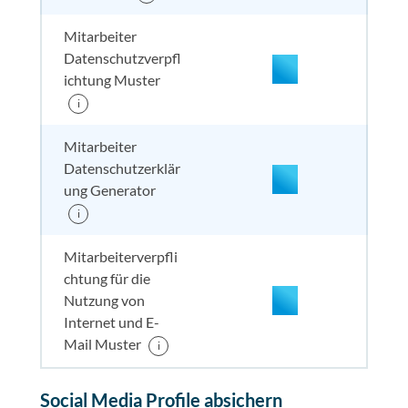
Mitarbeiter
Datenschutzverpfl
nicht enthalten
enthal
enthal
enthalten
ichtung Muster
i
Mitarbeiter
Datenschutzerklär
ung Generator
i
enthalten
enthal
enthal
enthalten
Mitarbeiterverpfli
chtung für die
Nutzung von
nicht enthalten
enthal
enthal
enthalten
Internet und E-
Mail Muster
i
enthalten
enthal
enthal
enthalten
Social Media Profile absichern