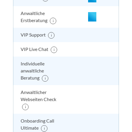
enthalten
enthal
enthal
enthalten
Anwaltliche
Erstberatung
i
enthalten
enthal
enthal
enthalten
VIP Support
i
inkl. I
VIP Live Chat
i
enthalten
enthal
enthal
enthalten
inkl. I
Individuelle
inkl. 1
inkl. 6
anwaltliche
enthalten
enthal
enthal
enthalten
Beratung
i
Anwaltlicher
enthalten
enthal
enthal
enthalten
Webseiten Check
i
enthalten
enthal
enthal
enthalten
Onboarding Call
Ultimate
i