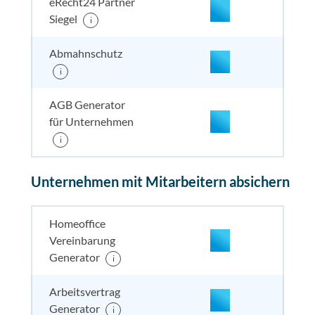
eRecht24 Partner
Siegel
i
enthalten
enthal
enthal
enthalten
Abmahnschutz
i
enthalten
enthal
enthal
enthalten
AGB Generator
für Unternehmen
i
enthalten
enthal
enthal
enthalten
Unternehmen mit Mitarbeitern absichern
enthalten
enthal
enthal
enthalten
Homeoffice
Vereinbarung
enthalten
enthal
enthal
enthalten
Generator
i
Arbeitsvertrag
enthalten
enthal
enthal
enthalten
Generator
i