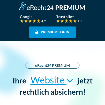
PREMIUM LOGIN
eRecht24 PREMIUM
Website
Ihre
jetzt
rechtlich absichern!
Agentur/Webdesigner
Einzelunternehmer