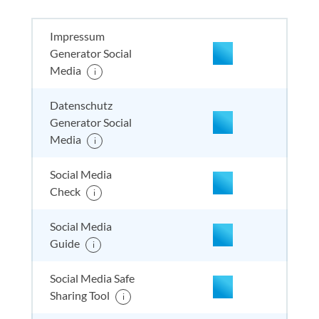
Impressum
Generator Social
Media
i
nicht enthalten
enthal
enthal
enthalten
Datenschutz
Generator Social
Media
i
nicht enthalten
enthal
enthal
enthalten
Social Media
Check
i
nicht enthalten
enthal
enthal
nicht
Social Media
enthalten
Guide
i
Social Media Safe
nicht enthalten
enthal
nicht e
nicht
Sharing Tool
enthalten
i