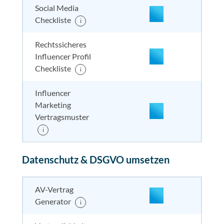
Social Media
Checkliste
i
nicht enthalten
enthal
nicht e
nicht
enthalten
Rechtssicheres
Influencer Profil
Checkliste
i
Influencer
Marketing
Vertragsmuster
enthalten
enthal
enthal
i
enthalten
Datenschutz & DSGVO umsetzen
enthalten
enthal
enthal
enthalten
nicht enthalten
enthal
enthal
enthalten
AV-Vertrag
Generator
i
nicht enthalten
enthal
enthal