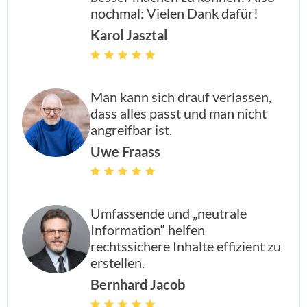
nochmal: Vielen Dank dafür!
Karol Jasztal
Man kann sich drauf verlassen,
dass alles passt und man nicht
angreifbar ist.
Uwe Fraass
enthalten
enthal
enthal
enthalten
enthalten
enthal
enthal
enthalten
Umfassende und „neutrale
Information“ helfen
rechtssichere Inhalte effizient zu
enthalten
enthal
enthal
enthalten
erstellen.
Bernhard Jacob