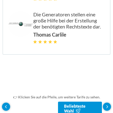
enthalten
enthal
enthal
enthalten
Die Generatoren stellen eine
große Hilfe bei der Erstellung
der benötigten Rechtstexte dar.
Thomas Carlile
enthalten
enthal
enthal
enthalten
enthalten
enthal
enthal
enthalten
enthalten
enthal
enthal
enthalten
enthalten
enthal
enthal
enthalten
👉 Klicken Sie auf die Pfeile, um weitere Tarife zu sehen.
Beliebteste
enthalten
enthal
enthal
enthalten
BASIC
EN
UL
Wahl