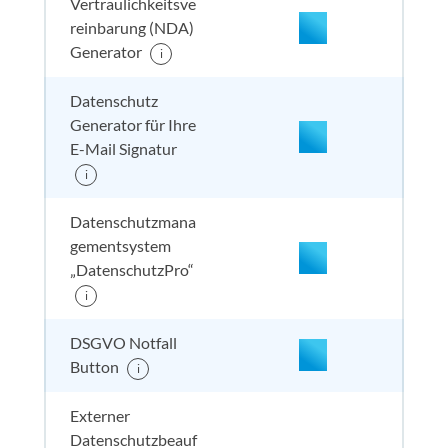
nicht
Vertraulichkeitsve
enthalten
reinbarung (NDA)
nicht enthalten
enthal
enthal
nicht
Generator
i
enthalten
nicht enthalten
enthal
enthal
nicht
Datenschutz
enthalten
Generator für Ihre
E-Mail Signatur
i
nicht enthalten
enthal
nicht e
nicht
enthalten
Datenschutzmana
gementsystem
„DatenschutzPro“
nicht enthalten
enthal
nicht e
nicht
i
enthalten
DSGVO Notfall
Button
i
Externer
nicht enthalten
enthal
enthal
inkl. 
enthalten
Datenschutzbeauf