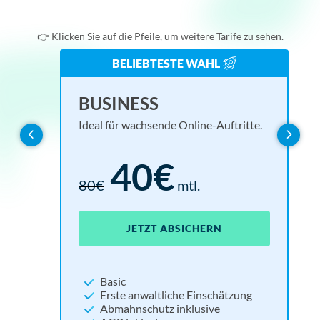
Online-Shop
👉 Klicken Sie auf die Pfeile, um weitere Tarife zu sehen.
BELIEBTESTE WAHL
Verein
BASIC
EN
UL
BUSINESS
Webseitenbetreiber
Alles für den rechtssicheren Start Ihrer Website.
Rund
Exkl
Ideal für wachsende Online-Auftritte.
Basis für alle Branchen
15€
40€
30€
mtl.
18
1.6
80€
mtl.
JETZT ABSICHERN
JE
JE
JETZT ABSICHERN
NEU:
Widerrufsbutton
Basic
Impressum
Erste anwaltliche Einschätzung
Datenschutzerklärung
Abmahnschutz inklusive