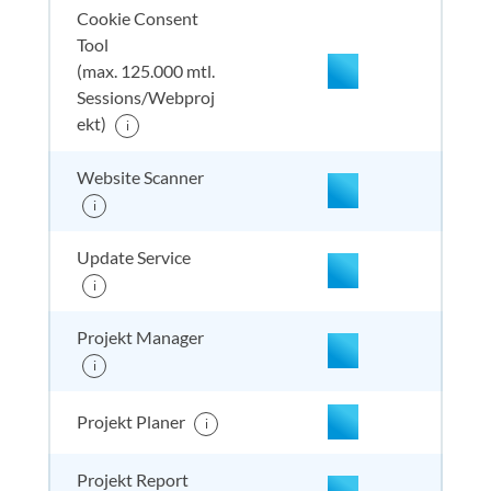
Cookie Consent
Tool
(max. 125.000 mtl.
Sessions/Webproj
enthalten
enthal
enthal
enthalten
ekt)
i
Website Scanner
nicht enthalten
enthal
enthal
enthalten
i
Update Service
i
nicht enthalten
enthal
enthal
enthalten
Projekt Manager
i
nicht enthalten
enthal
enthal
enthalten
Projekt Planer
i
Projekt Report