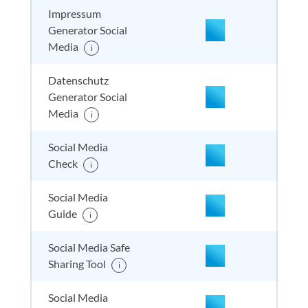
Impressum
Generator Social
Media
i
nicht enthalten
enthal
enthal
enthalten
Datenschutz
Generator Social
Media
i
nicht enthalten
enthal
enthal
enthalten
Social Media
Check
i
nicht enthalten
enthal
enthal
nicht
Social Media
enthalten
Guide
i
Social Media Safe
nicht enthalten
enthal
nicht e
nicht
Sharing Tool
enthalten
i
Social Media