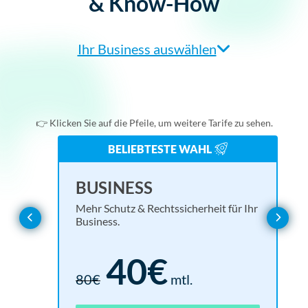
& Know-How
Ihr Business auswählen
Agentur/Webdesigner
Einzelunternehmer
👉 Klicken Sie auf die Pfeile, um weitere Tarife zu sehen.
Online-Shop
BELIEBTESTE WAHL
Verein
BASIC
EN
UL
BUSINESS
Alles, was Sie für eine rechtssichere Website brauchen.
Rund
Mehr 
Mehr Schutz & Rechtssicherheit für Ihr
Webseitenbetreiber
Business.
Basis für alle Branchen
15€
40€
30€
mtl.
18
1.6
80€
mtl.