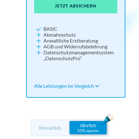
JETZT ABSICHERN
JE
JE
JETZT ABSICHERN
NEU:
Widerrufsbutton
BASIC
Impressum und Datenschutz
Abmahnschutz
Cookie Consent Tool
Anwaltliche Erstberatung
Social Media absichern
AGB und Widerrufsbelehrung
Tools für Barrierefreiheit und KI
Datenschutzmanagementsystem
„DatenschutzPro“
Alle Leistungen im Vergleich
Alle 
Alle 
Alle Leistungen im Vergleich
Jährlich
Monatlich
50% sparen