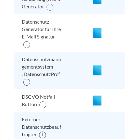
nicht enthalten
enthal
enthal
nicht
Generator
i
enthalten
nicht enthalten
enthal
enthal
nicht
Datenschutz
enthalten
Generator für Ihre
E-Mail Signatur
i
nicht enthalten
enthal
nicht e
nicht
enthalten
Datenschutzmana
gementsystem
„DatenschutzPro“
nicht enthalten
enthal
nicht e
nicht
i
enthalten
DSGVO Notfall
Button
i
Externer
nicht enthalten
enthal
enthal
inkl. 
enthalten
Datenschutzbeauf
tragter
i