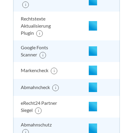
nicht enthalten
enthal
enthal
enthalten
i
Rechtstexte
Aktualisierung
Plugin
i
nicht enthalten
enthal
enthal
enthalten
Google Fonts
Scanner
i
Markencheck
i
Abmahncheck
i
eRecht24 Partner
enthalten
enthal
enthal
enthalten
Siegel
i
Abmahnschutz
i
enthalten
enthal
enthal
enthalten