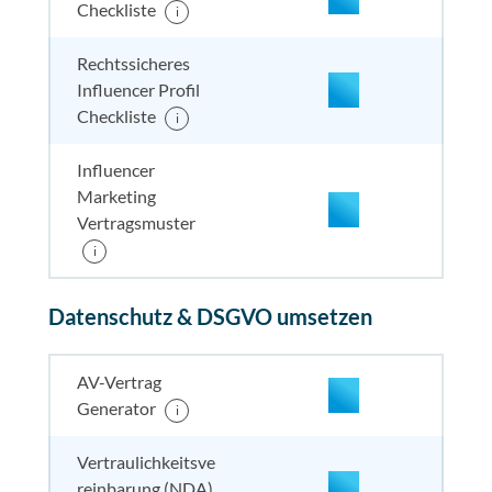
Checkliste
i
nicht enthalten
enthal
nicht e
nicht
enthalten
Rechtssicheres
Influencer Profil
Checkliste
i
Influencer
Marketing
Vertragsmuster
enthalten
enthal
enthal
i
enthalten
Datenschutz & DSGVO umsetzen
enthalten
enthal
enthal
enthalten
nicht enthalten
enthal
enthal
enthalten
AV-Vertrag
Generator
i
nicht enthalten
enthal
enthal
nicht
Vertraulichkeitsve
enthalten
reinbarung (NDA)