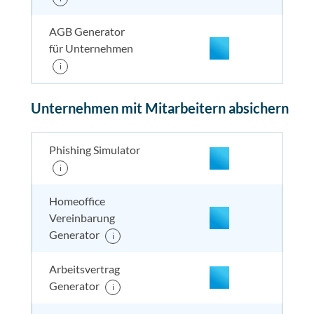
AGB Generator
für Unternehmen
i
enthalten
enthal
enthal
enthalten
Unternehmen mit Mitarbeitern absichern
enthalten
enthal
enthal
enthalten
Phishing Simulator
i
enthalten
enthal
enthal
enthalten
Homeoffice
Vereinbarung
enthalten
enthal
enthal
enthalten
Generator
i
Arbeitsvertrag
enthalten
enthal
enthal
enthalten
Generator
i