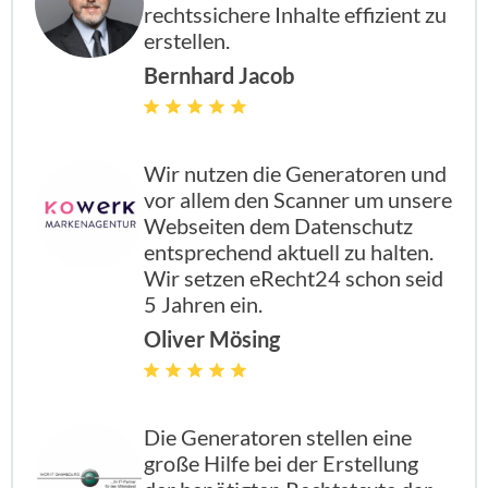
rechtssichere Inhalte effizient zu
erstellen.
Bernhard Jacob
enthalten
enthal
enthal
enthalten
Wir nutzen die Generatoren und
vor allem den Scanner um unsere
enthalten
enthal
enthal
enthalten
Webseiten dem Datenschutz
entsprechend aktuell zu halten.
Wir setzen eRecht24 schon seid
enthalten
enthal
enthal
enthalten
5 Jahren ein.
Oliver Mösing
enthalten
enthal
enthal
enthalten
Die Generatoren stellen eine
große Hilfe bei der Erstellung