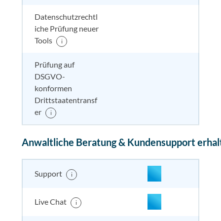
Datenschutzrechtl
iche Prüfung neuer
nicht enthalten
enthal
enthal
enthalten
Tools
i
Prüfung auf
DSGVO-
nicht enthalten
enthal
nicht e
nicht
konformen
enthalten
Drittstaatentransf
er
i
Anwaltliche Beratung & Kundensupport erhal
enthalten
enthal
enthal
enthalten
Support
i
enthalten
enthal
enthal
enthalten
Live Chat
i