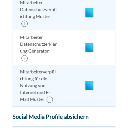
Mitarbeiter
Datenschutzverpfl
nicht enthalten
enthal
enthal
enthalten
ichtung Muster
i
Mitarbeiter
Datenschutzerklär
ung Generator
i
enthalten
enthal
enthal
enthalten
Mitarbeiterverpfli
chtung für die
Nutzung von
nicht enthalten
enthal
enthal
enthalten
Internet und E-
Mail Muster
i
enthalten
enthal
enthal
enthalten
Social Media Profile absichern