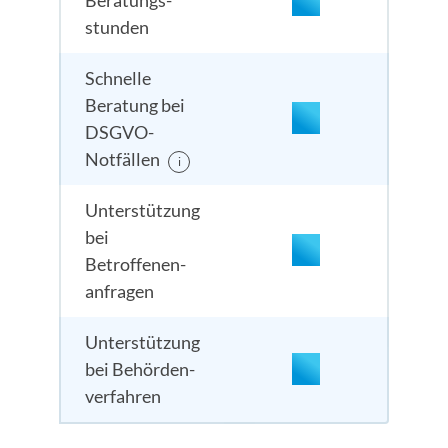
Beratungs­
stunden
Schnelle
Beratung bei
DSGVO-
Notfällen
i
Unter­stützung
bei
Betroffenen­
anfragen
Unterstützung
bei Behörden­
verfahren