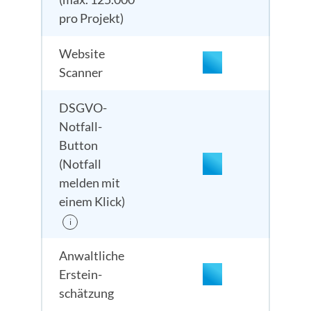
pro Projekt)
Website
enthalten
Scanner
DSGVO-
Notfall-
Button
enthalten
(Notfall
melden mit
einem Klick)
i
Anwaltliche
Erst­ein­
schätzung