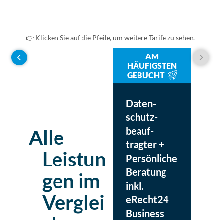
enthalten
enthalten
enthalten
👉 Klicken Sie auf die Pfeile, um weitere Tarife zu sehen.
AM
DatenschutzPro inkl. 
Daten­schutz­beauf­tra
HÄUFIGSTEN
GEBUCHT
40€
70€
mtl.
mtl.
Daten­
enthalten
enthalten
enthalten
schutz­
JETZT ABSICHERN
JETZT ABSICHERN
beauf­
Alle
tragter +
Leistun
Persön­liche
Beratung
gen im
inkl.
Verglei
eRecht24
enthalten
enthalten
enthalten
Business