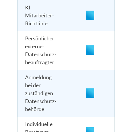
KI
Mitarbeiter-
Richtlinie
Persön­licher
externer
Daten­schutz­
beauftragter
Anmeldung
bei der
zuständigen
Daten­schutz­
behörde
Individuelle