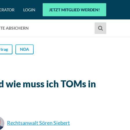
ERATOR
LOGIN
JETZT MITGLIED WERDEN!
Verwende
TE ABSICHERN
die
Pfeile
nach
trag
NDA
oben
und
unten,
um
d wie muss ich TOMs in
das
verfügbare
Ergebnis
auszuwählen.
Drücke
die
Rechtsanwalt Sören Siebert
Eingabetaste,