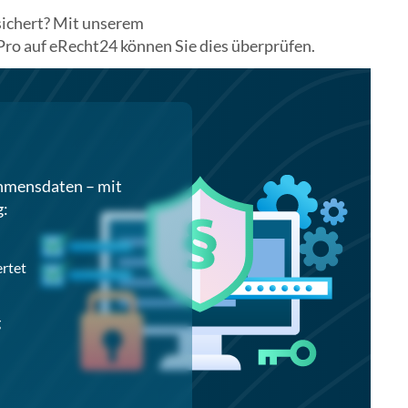
sichert? Mit unserem
o auf eRecht24 können Sie dies überprüfen.
ehmensdaten – mit
g:
ertet
g