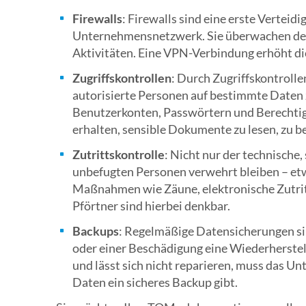
Firewalls
: Firewalls sind eine erste Verteid
Unternehmensnetzwerk. Sie überwachen den 
Aktivitäten. Eine VPN-Verbindung erhöht di
Zugriffskontrollen
: Durch Zugriffskontrolle
autorisierte Personen auf bestimmte Daten 
Benutzerkonten, Passwörtern und Berechtig
erhalten, sensible Dokumente zu lesen, zu be
Zutrittskontrolle
: Nicht nur der technische
unbefugten Personen verwehrt bleiben – et
Maßnahmen wie Zäune, elektronische Zutritt
Pförtner sind hierbei denkbar.
Backups
: Regelmäßige Datensicherungen si
oder einer Beschädigung eine Wiederherstell
und lässt sich nicht reparieren, muss das Un
Daten ein sicheres Backup gibt.