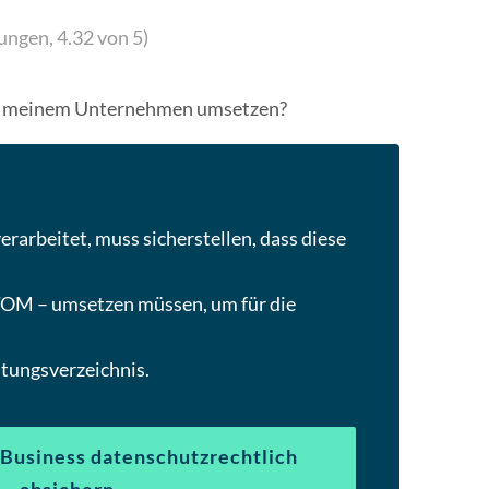
um
ungen,
4.32
von 5)
zum
ausgewählten
Suchergebnis
in meinem Unternehmen umsetzen?
zu
gelangen.
Benutzer
von
Touchgeräten
arbeitet, muss sicherstellen, dass diese
können
Touch-
TOM – umsetzen müssen, um für die
und
Streichgesten
tungsverzeichnis.
verwenden.
Business datenschutzrechtlich