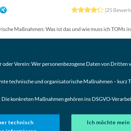
(
25
Bewert
orische Maßnahmen: Was ist das und wie muss ich TOMs 
r oder Verein: Wer personenbezogene Daten von Dritten ver
mmte technische und organisatorische Maßnahmen – kurz 
t: Die konkreten Maßnahmen gehören ins DSGVO-Verarbei
über technisch
Ich möchte mein 