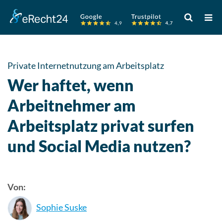
Verwende
die
Pfeile
nach
oben
Private Internetnutzung am Arbeitsplatz
und
Wer haftet, wenn
unten,
um
Arbeitnehmer am
das
Arbeitsplatz privat surfen
verfügbare
Ergebnis
und Social Media nutzen?
auszuwähle
Drücke
die
Eingabetast
Von:
um
Sophie Suske
zum
ausgewählt