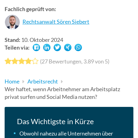
Suchergebn
Fachlich geprüft von:
zu
Rechtsanwalt Sören Siebert
gelangen.
Benutzer
von
Stand:
10. Oktober 2024
Touchgerät
Teilen via:
können
Touch-
(
27
Bewertungen,
3.89
von 5)
und
Streichges
Home
Arbeitsrecht
verwenden.
Wer haftet, wenn Arbeitnehmer am Arbeitsplatz
privat surfen und Social Media nutzen?
Das Wichtigste in Kürze
Obwohl nahezu alle Unternehmen über