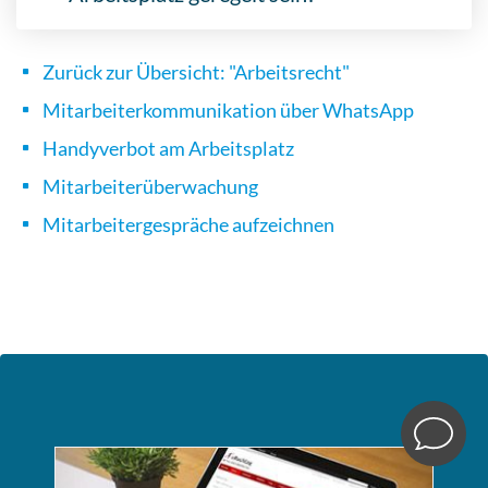
Zurück zur Übersicht: "Arbeitsrecht"
Mitarbeiterkommunikation über WhatsApp
Handyverbot am Arbeitsplatz
Mitarbeiterüberwachung
Mitarbeitergespräche aufzeichnen