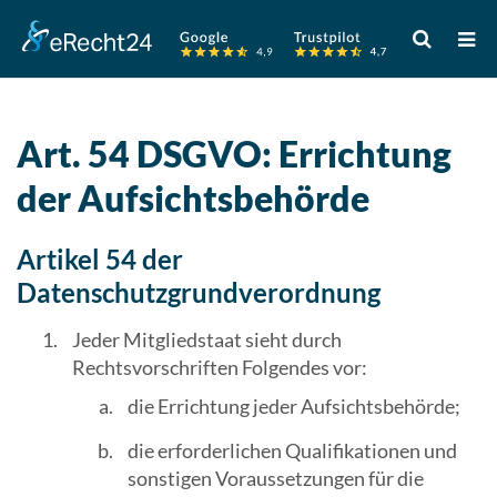
Verwende
die
Pfeile
nach
oben
Art. 54 DSGVO: Errichtung
und
der Aufsichtsbehörde
unten,
um
das
Artikel 54 der
verfügbare
Datenschutzgrundverordnung
Ergebnis
auszuwähle
Jeder Mitgliedstaat sieht durch
Drücke
Rechtsvorschriften Folgendes vor:
die
die Errichtung jeder Aufsichtsbehörde;
Eingabetast
um
die erforderlichen Qualifikationen und
zum
sonstigen Voraussetzungen für die
ausgewählt