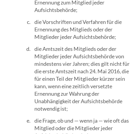
Ernennung zum Mitglied jeder
Suchergebn
Aufsichtsbehörde;
zu
die Vorschriften und Verfahren für die
gelangen.
Ernennung des Mitglieds oder der
Benutzer
Mitglieder jeder Aufsichtsbehörde;
von
Touchgerät
die Amtszeit des Mitglieds oder der
können
Mitglieder jeder Aufsichtsbehörde von
Touch-
mindestens vier Jahren; dies gilt nicht für
und
die erste Amtszeit nach 24. Mai 2016, die
Streichges
für einen Teil der Mitglieder kürzer sein
verwenden.
kann, wenn eine zeitlich versetzte
Ernennung zur Wahrung der
Unabhängigkeit der Aufsichtsbehörde
notwendig ist;
die Frage, ob und — wenn ja — wie oft das
Mitglied oder die Mitglieder jeder